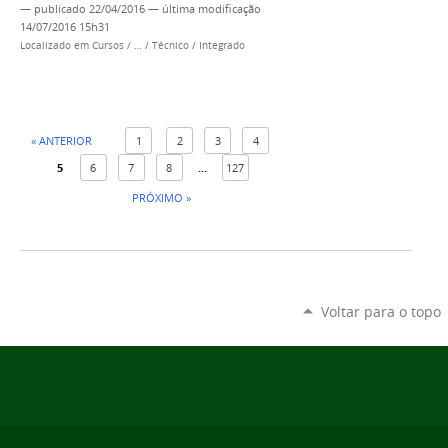
—
publicado
22/04/2016
—
última modificação
14/07/2016 15h31
Localizado em
Cursos
/
…
/
Técnico
/
Integrado
« ANTERIOR
1
2
3
4
5
6
7
8
...
127
PRÓXIMO »
Voltar para o topo