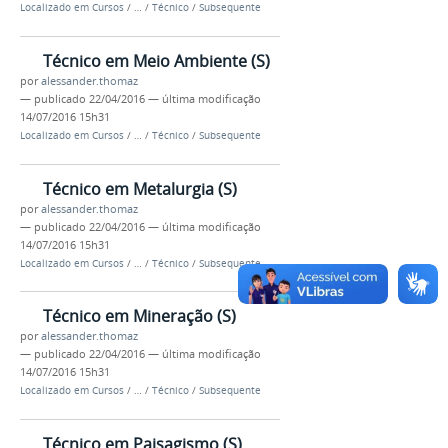
Localizado em
Cursos
/
…
/
Técnico
/
Subsequente
Técnico em Meio Ambiente (S)
por
alessander.thomaz
—
publicado
22/04/2016
—
última modificação
14/07/2016 15h31
Localizado em
Cursos
/
…
/
Técnico
/
Subsequente
Técnico em Metalurgia (S)
por
alessander.thomaz
—
publicado
22/04/2016
—
última modificação
14/07/2016 15h31
Localizado em
Cursos
/
…
/
Técnico
/
Subsequente
Técnico em Mineração (S)
por
alessander.thomaz
—
publicado
22/04/2016
—
última modificação
14/07/2016 15h31
Localizado em
Cursos
/
…
/
Técnico
/
Subsequente
Técnico em Paisagismo (S)