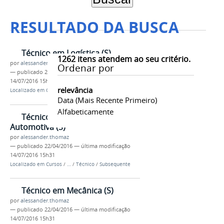
RESULTADO DA BUSCA
Técnico em Logística (S)
1262
itens atendem ao seu critério.
por
alessander.thomaz
Ordenar por
—
publicado
22/04/2016
—
última modificação
14/07/2016 15h31
relevância
Localizado em
Cursos
/
…
/
Técnico
/
Subsequente
Data (mais Recente Primeiro)
Alfabeticamente
Técnico em Manutenção
Automotiva (S)
por
alessander.thomaz
—
publicado
22/04/2016
—
última modificação
14/07/2016 15h31
Localizado em
Cursos
/
…
/
Técnico
/
Subsequente
Técnico em Mecânica (S)
por
alessander.thomaz
—
publicado
22/04/2016
—
última modificação
14/07/2016 15h31