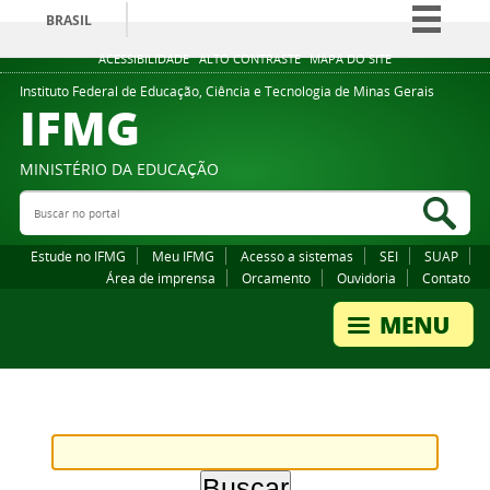
BRASIL
Simplifique!
ACESSIBILIDADE
ALTO CONTRASTE
MAPA DO SITE
Comunica BR
Instituto Federal de Educação, Ciência e Tecnologia de Minas Gerais
IFMG
Participe
Acesso à informação
MINISTÉRIO DA EDUCAÇÃO
Legislação
Buscar no portal
Bus
Canais
Estude no IFMG
Meu IFMG
Acesso a sistemas
SEI
SUAP
Área de imprensa
Orcamento
Ouvidoria
Contato