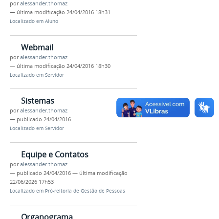
por
alessander.thomaz
—
última modificação
24/04/2016 18h31
Localizado em
Aluno
Webmail
por
alessander.thomaz
—
última modificação
24/04/2016 18h30
Localizado em
Servidor
Sistemas
por
alessander.thomaz
—
publicado
24/04/2016
Localizado em
Servidor
Equipe e Contatos
por
alessander.thomaz
—
publicado
24/04/2016
—
última modificação
22/06/2026 17h53
Localizado em
Pró-reitoria de Gestão de Pessoas
Organograma