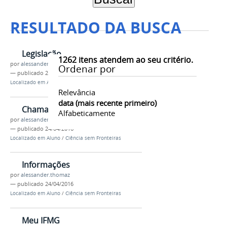
RESULTADO DA BUSCA
Legislação
1262
itens atendem ao seu critério.
por
alessander.thomaz
Ordenar por
—
publicado
24/04/2016
Localizado em
Aluno
/
Ciência sem Fronteiras
Relevância
data (mais recente primeiro)
Chamadas
Alfabeticamente
por
alessander.thomaz
—
publicado
24/04/2016
Localizado em
Aluno
/
Ciência sem Fronteiras
Informações
por
alessander.thomaz
—
publicado
24/04/2016
Localizado em
Aluno
/
Ciência sem Fronteiras
Meu IFMG