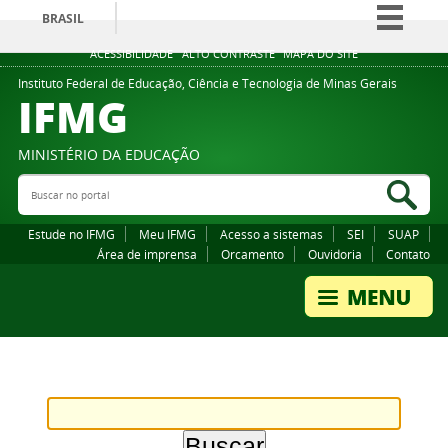
BRASIL
Simplifique!
ACESSIBILIDADE
ALTO CONTRASTE
MAPA DO SITE
Comunica BR
Instituto Federal de Educação, Ciência e Tecnologia de Minas Gerais
IFMG
Participe
Acesso à informação
MINISTÉRIO DA EDUCAÇÃO
Legislação
Buscar no portal
Bus
Canais
Estude no IFMG
Meu IFMG
Acesso a sistemas
SEI
SUAP
Área de imprensa
Orcamento
Ouvidoria
Contato