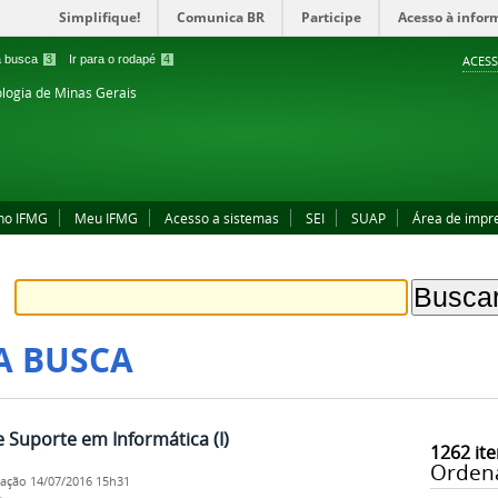
Simplifique!
Comunica BR
Participe
Acesso à infor
 a busca
3
Ir para o rodapé
4
ACESS
ologia de Minas Gerais
no IFMG
Meu IFMG
Acesso a sistemas
SEI
SUAP
Área de impr
A BUSCA
Suporte em Informática (I)
1262
ite
Orden
cação
14/07/2016 15h31