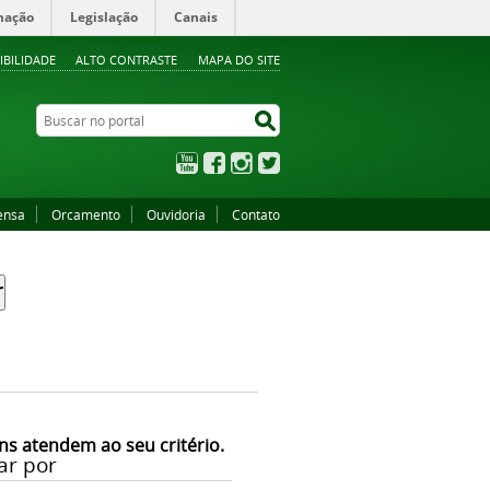
mação
Legislação
Canais
IBILIDADE
ALTO CONTRASTE
MAPA DO SITE
Buscar no portal
Buscar no portal
YouTube
Facebook
Instagram
Twitter
ensa
Orcamento
Ouvidoria
Contato
ns atendem ao seu critério.
ar por