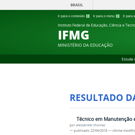
BRASIL
Ir para o conteúdo
1
Ir para o menu
2
Ir para
Instituto Federal de Educação, Ciência e Tecn
IFMG
MINISTÉRIO DA EDUCAÇÃO
Estude 
RESULTADO D
Técnico em Manutenção e 
por
alessander.thomaz
—
publicado
22/04/2016
—
última modifi