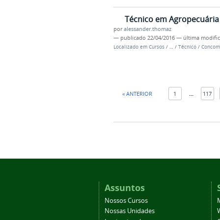
Técnico em Agropecuária 
por
alessander.thomaz
—
publicado
22/04/2016
—
última modifi
Localizado em
Cursos
/
…
/
Técnico
/
Concom
« ANTERIOR
1
...
117
Assuntos
Nossos Cursos
Nossas Unidades