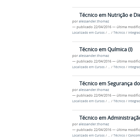
Técnico em Nutrição e Diet
por
alessander.thomaz
—
publicado
22/04/2016
—
última modifi
Localizado em
Cursos
/
…
/
Técnico
/
Integra
Técnico em Química (I)
por
alessander.thomaz
—
publicado
22/04/2016
—
última modifi
Localizado em
Cursos
/
…
/
Técnico
/
Integra
Técnico em Segurança do 
por
alessander.thomaz
—
publicado
22/04/2016
—
última modifi
Localizado em
Cursos
/
…
/
Técnico
/
Integra
Técnico em Administração
por
alessander.thomaz
—
publicado
22/04/2016
—
última modifi
Localizado em
Cursos
/
…
/
Técnico
/
Concom