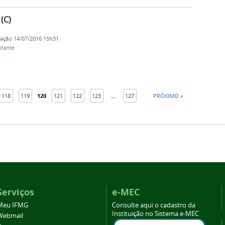
(C)
cação
14/07/2016 15h31
itante
118
119
120
121
122
123
...
127
PRÓXIMO »
Serviços
e-MEC
Meu IFMG
Consulte aqui o cadastro da
Instituição no Sistema e-MEC
Webmail