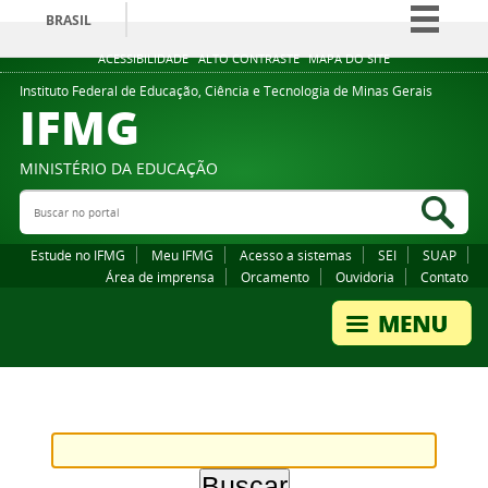
BRASIL
Simplifique!
ACESSIBILIDADE
ALTO CONTRASTE
MAPA DO SITE
Comunica BR
Instituto Federal de Educação, Ciência e Tecnologia de Minas Gerais
IFMG
Participe
Acesso à informação
MINISTÉRIO DA EDUCAÇÃO
Legislação
Buscar no portal
Bus
Canais
Estude no IFMG
Meu IFMG
Acesso a sistemas
SEI
SUAP
Área de imprensa
Orcamento
Ouvidoria
Contato