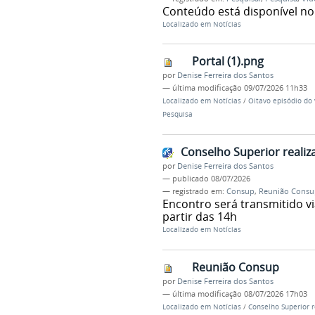
Conteúdo está disponível no
Localizado em
Notícias
Portal (1).png
por
Denise Ferreira dos Santos
—
última modificação
09/07/2026 11h33
Localizado em
Notícias
/
Oitavo episódio do 
Pesquisa
Conselho Superior realiza
por
Denise Ferreira dos Santos
—
publicado
08/07/2026
— registrado em:
Consup
,
Reunião Consu
Encontro será transmitido vi
partir das 14h
Localizado em
Notícias
Reunião Consup
por
Denise Ferreira dos Santos
—
última modificação
08/07/2026 17h03
Localizado em
Notícias
/
Conselho Superior re