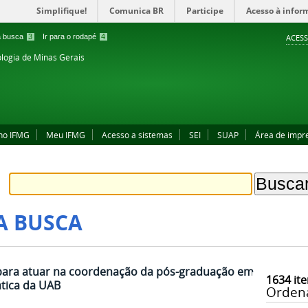
Simplifique!
Comunica BR
Participe
Acesso à infor
 a busca
3
Ir para o rodapé
4
ACESS
ologia de Minas Gerais
no IFMG
Meu IFMG
Acesso a sistemas
SEI
SUAP
Área de impr
A BUSCA
 para atuar na coordenação da pós-graduação em
1634
ite
tica da UAB
Orden