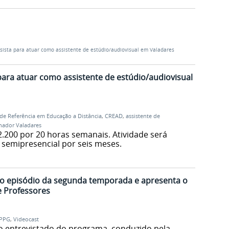
lsista para atuar como assistente de estúdio/audiovisual em Valadares
 para atuar como assistente de estúdio/audiovisual
de Referência em Educação a Distância
,
CREAD
,
assistente de
ador Valadares
$2.200 por 20 horas semanais. Atividade será
semipresencial por seis meses.
mo episódio da segunda temporada e apresenta o
 Professores
IPPG
,
Videocast
o entrevistado do programa, conduzido pela