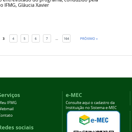
 IFMG, Gláucia Xavier
3
4
5
6
7
...
164
PRÓXIMO »
Serviços
e-MEC
Meu IFMG
Consulte aqui o cadastro da
Instituição no Sistema e-MEC
Webmail
Contato
Redes sociais