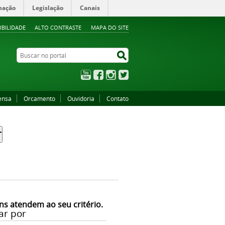
mação
Legislação
Canais
IBILIDADE
ALTO CONTRASTE
MAPA DO SITE
Buscar no portal
Buscar no portal
YouTube
Facebook
Instagram
Twitter
ensa
Orcamento
Ouvidoria
Contato
ns atendem ao seu critério.
ar por