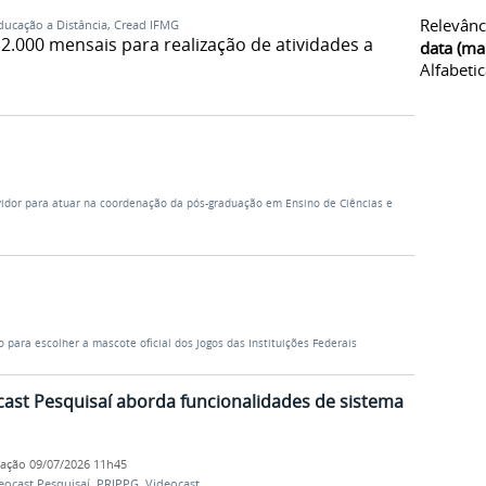
Relevânc
ducação a Distância
,
Cread IFMG
2.000 mensais para realização de atividades a
data (ma
Alfabeti
vidor para atuar na coordenação da pós-graduação em Ensino de Ciências e
o para escolher a mascote oficial dos Jogos das Instituições Federais
cast Pesquisaí aborda funcionalidades de sistema
cação
09/07/2026 11h45
eocast Pesquisaí
,
PRIPPG
,
Videocast