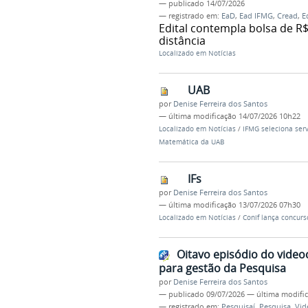
—
publicado
14/07/2026
— registrado em:
EaD
,
Ead IFMG
,
Cread
,
E
Edital contempla bolsa de R$
distância
Localizado em
Notícias
UAB
por
Denise Ferreira dos Santos
—
última modificação
14/07/2026 10h22
Localizado em
Notícias
/
IFMG seleciona ser
Matemática da UAB
IFs
por
Denise Ferreira dos Santos
—
última modificação
13/07/2026 07h30
Localizado em
Notícias
/
Conif lança concurs
Oitavo episódio do video
para gestão da Pesquisa
por
Denise Ferreira dos Santos
—
publicado
09/07/2026
—
última modifi
— registrado em:
Pesquisaí
,
Pesquisa
,
Vid