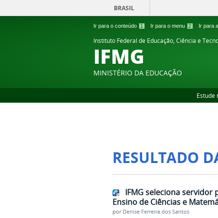
BRASIL
Ir para o conteúdo
1
Ir para o menu
2
Ir para
Instituto Federal de Educação, Ciência e Tecn
IFMG
MINISTÉRIO DA EDUCAÇÃO
Estude 
RESULTADO D
IFMG seleciona servidor
Ensino de Ciências e Matemá
por
Denise Ferreira dos Santos