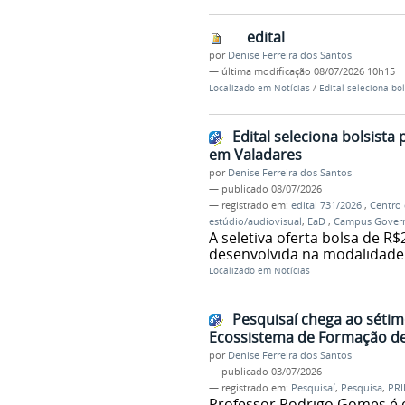
edital
por
Denise Ferreira dos Santos
—
última modificação
08/07/2026 10h15
Localizado em
Notícias
/
Edital seleciona bo
Edital seleciona bolsista
em Valadares
por
Denise Ferreira dos Santos
—
publicado
08/07/2026
— registrado em:
edital 731/2026
,
Centro 
estúdio/audiovisual
,
EaD
,
Campus Govern
A seletiva oferta bolsa de R
desenvolvida na modalidade 
Localizado em
Notícias
Pesquisaí chega ao séti
Ecossistema de Formação de
por
Denise Ferreira dos Santos
—
publicado
03/07/2026
— registrado em:
Pesquisaí
,
Pesquisa
,
PR
Professor Rodrigo Gomes é 