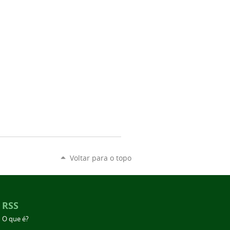
Voltar para o topo
RSS
O que é?