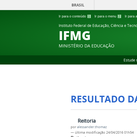
BRASIL
Ir para o conteúdo
1
Ir para o menu
2
Ir para
Instituto Federal de Educação, Ciência e Tecn
IFMG
MINISTÉRIO DA EDUCAÇÃO
Estude 
RESULTADO D
Reitoria
por
alessander.thomaz
—
última modificação
24/04/2016 01h54