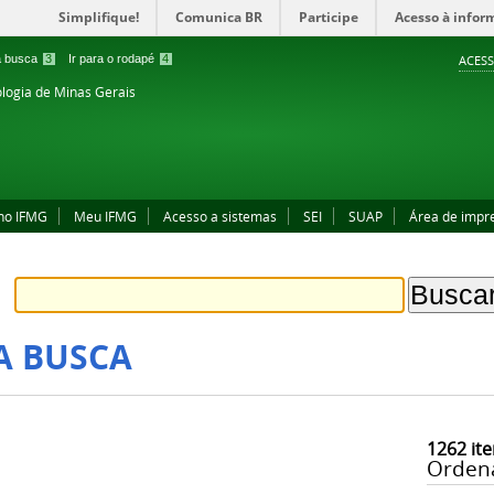
Simplifique!
Comunica BR
Participe
Acesso à infor
 a busca
3
Ir para o rodapé
4
ACESS
ologia de Minas Gerais
no IFMG
Meu IFMG
Acesso a sistemas
SEI
SUAP
Área de impr
A BUSCA
1262
ite
Orden