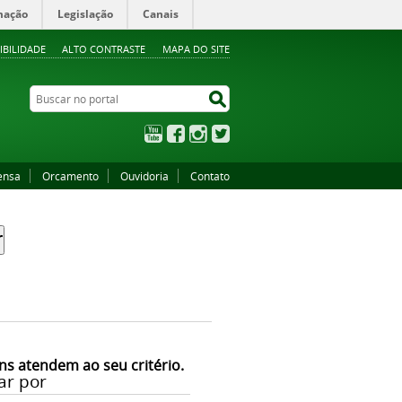
mação
Legislação
Canais
IBILIDADE
ALTO CONTRASTE
MAPA DO SITE
Buscar no portal
Buscar no portal
YouTube
Facebook
Instagram
Twitter
ensa
Orcamento
Ouvidoria
Contato
ns atendem ao seu critério.
ar por