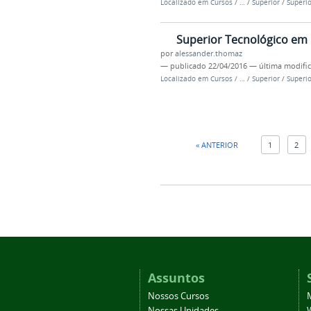
Localizado em
Cursos
/
…
/
Superior
/
Superio
Superior Tecnológico em 
por
alessander.thomaz
—
publicado
22/04/2016
—
última modifi
Localizado em
Cursos
/
…
/
Superior
/
Superio
« ANTERIOR
1
2
Assuntos
Nossos Cursos
Nossas Unidades