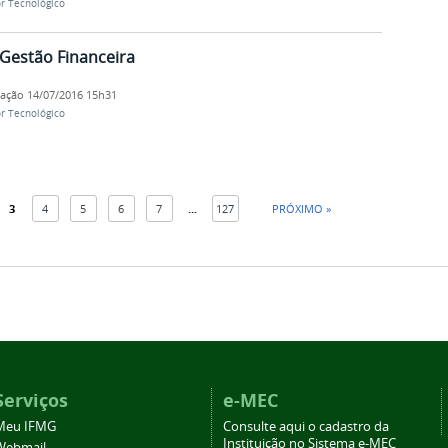
r Tecnológico
Gestão Financeira
cação
14/07/2016 15h31
r Tecnológico
3
4
5
6
7
...
127
PRÓXIMO »
Serviços
e-MEC
Meu IFMG
Consulte aqui o cadastro da
Instituição no Sistema e-MEC
Webmail