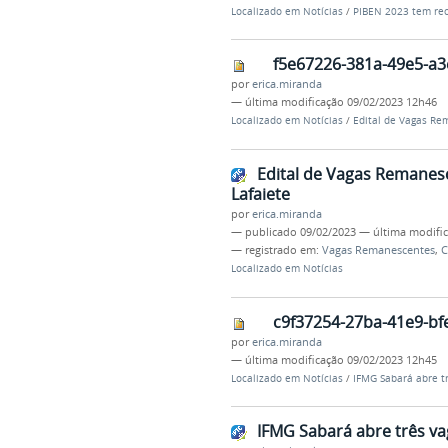
Localizado em
Notícias
/
PIBEN 2023 tem rec
f5e67226-381a-49e5-a3
por
erica.miranda
—
última modificação
09/02/2023 12h46
Localizado em
Notícias
/
Edital de Vagas Rem
Edital de Vagas Remanesc
Lafaiete
por
erica.miranda
—
publicado
09/02/2023
—
última modifi
— registrado em:
Vagas Remanescentes
,
C
Localizado em
Notícias
c9f37254-27ba-41e9-bf
por
erica.miranda
—
última modificação
09/02/2023 12h45
Localizado em
Notícias
/
IFMG Sabará abre tr
IFMG Sabará abre três va