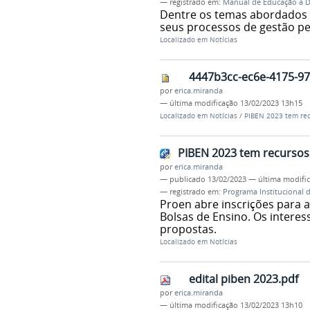
— registrado em:
Manual de Educação a D
Dentre os temas abordados 
seus processos de gestão pe
Localizado em
Notícias
4447b3cc-ec6e-4175-97
por
erica.miranda
—
última modificação
13/02/2023 13h15
Localizado em
Notícias
/
PIBEN 2023 tem rec
PIBEN 2023 tem recursos 
por
erica.miranda
—
publicado
13/02/2023
—
última modifi
— registrado em:
Programa Institucional 
Proen abre inscrições para a
Bolsas de Ensino. Os interes
propostas.
Localizado em
Notícias
edital piben 2023.pdf
por
erica.miranda
—
última modificação
13/02/2023 13h10