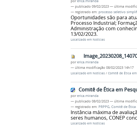
por
erica.miranda
—
publicado
09/02/2023
—
última modifi
— registrado em:
processo seletivo simpli
Oportunidades são para atu
Processo Industrial; Formaçã
Administração com conhecime
13/02/2023.
Localizado em
Notícias
Image_20230208_14070
por
erica.miranda
—
última modificação
08/02/2023 14h17
Localizado em
Notícias
/
Comitê de Ética em 
Comitê de Ética em Pesqu
por
erica.miranda
—
publicado
08/02/2023
—
última modifi
— registrado em:
PRPPG
,
Comitê de Ética
Instância máxima de avaliaç
seres humanos, CONEP conced
Localizado em
Notícias