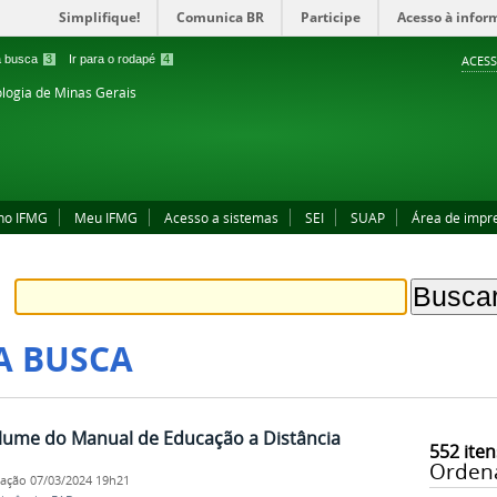
Simplifique!
Comunica BR
Participe
Acesso à infor
 a busca
3
Ir para o rodapé
4
ACESS
ologia de Minas Gerais
no IFMG
Meu IFMG
Acesso a sistemas
SEI
SUAP
Área de impr
A BUSCA
lume do Manual de Educação a Distância
552
iten
Orden
cação
07/03/2024 19h21