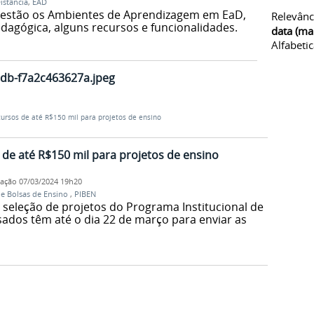
istância
,
EAD
estão os Ambientes de Aprendizagem em EaD,
Relevânc
dagógica, alguns recursos e funcionalidades.
data (ma
Alfabeti
db-f7a2c463627a.jpeg
ursos de até R$150 mil para projetos de ensino
de até R$150 mil para projetos de ensino
cação
07/03/2024 19h20
de Bolsas de Ensino
,
PIBEN
 seleção de projetos do Programa Institucional de
sados têm até o dia 22 de março para enviar as