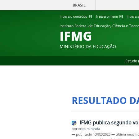
BRASIL
Ir para o conteúdo
1
Ir para o menu
2
Ir para
Instituto Federal de Educação, Ciência e Tecn
IFMG
MINISTÉRIO DA EDUCAÇÃO
Estude 
RESULTADO D
IFMG publica segundo vo
por
erica.miranda
—
publicado
13/02/2023
—
última modifi