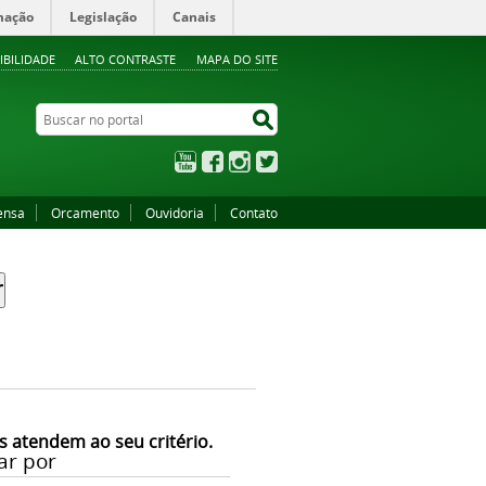
mação
Legislação
Canais
IBILIDADE
ALTO CONTRASTE
MAPA DO SITE
Buscar no portal
Buscar no portal
YouTube
Facebook
Instagram
Twitter
ensa
Orcamento
Ouvidoria
Contato
s atendem ao seu critério.
ar por