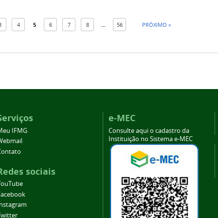
3
4
5
6
7
8
...
56
PRÓXIMO »
Serviços
e-MEC
Meu IFMG
Consulte aqui o cadastro da
Instituição no Sistema e-MEC
Webmail
Contato
Redes sociais
YouTube
Facebook
Instagram
witter