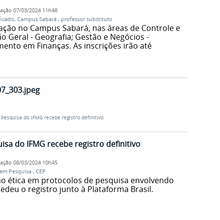
cação
07/03/2024 11h48
ficado
,
Campus Sabará
,
professor substituto
ação no Campus Sabará, nas áreas de Controle e
o Geral - Geografia; Gestão e Negócios -
nto em Finanças. As inscrições irão até
7_303.jpeg
Pesquisa do IFMG recebe registro definitivo
isa do IFMG recebe registro definitivo
cação
08/03/2024 10h45
 em Pesquisa
,
CEP
ão ética em protocolos de pesquisa envolvendo
eu o registro junto à Plataforma Brasil.