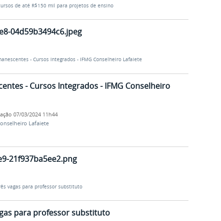
ursos de até R$150 mil para projetos de ensino
e8-04d59b3494c6.jpeg
anescentes - Cursos Integrados - IFMG Conselheiro Lafaiete
entes - Cursos Integrados - IFMG Conselheiro
cação
07/03/2024 11h44
onselheiro Lafaiete
e9-21f937ba5ee2.png
ês vagas para professor substituto
gas para professor substituto