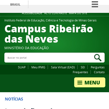
BRASIL
Simplifique!
ACESSIBILIDADE
ALTO CONTRASTE
MAPA DO SITE
Comunica BR
Instituto Federal de Educação, Ciência e Tecnologia de Minas Gerais
Campus Ribeirão
Participe
das Neves
Acesso à informação
Legislação
MINISTÉRIO DA EDUCAÇÃO
Canais
Buscar no portal
Bus
SUAP
Meu IFMG
Sala Virtual (EAD)
SEI
Perguntas
Frequentes
Contato
NOTÍCIAS