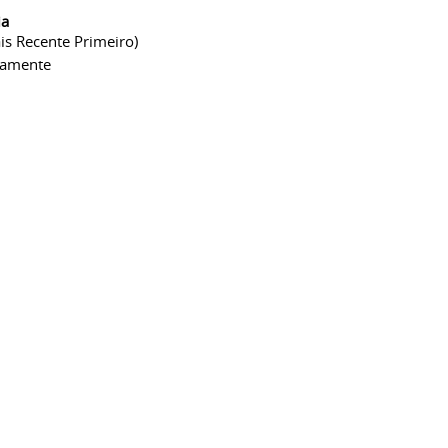
ia
is Recente Primeiro)
camente