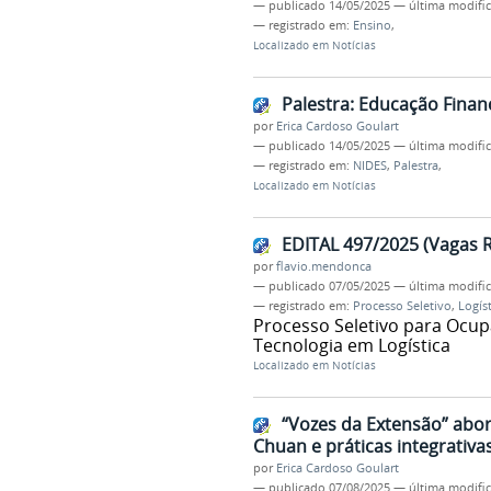
—
publicado
14/05/2025
—
última modifi
— registrado em:
Ensino
,
Localizado em
Notícias
Palestra: Educação Financ
por
Erica Cardoso Goulart
—
publicado
14/05/2025
—
última modifi
— registrado em:
NIDES
,
Palestra
,
Localizado em
Notícias
EDITAL 497/2025 (Vagas 
por
flavio.mendonca
—
publicado
07/05/2025
—
última modifi
— registrado em:
Processo Seletivo
,
Logíst
Processo Seletivo para Ocu
Tecnologia em Logística
Localizado em
Notícias
“Vozes da Extensão” abor
Chuan e práticas integrativa
por
Erica Cardoso Goulart
—
publicado
07/08/2025
—
última modifi