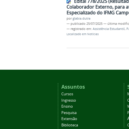
Edital 778/2025 (Resultad
Colaborador Externo, para 
Especializado do IFMG Camp
por
glabia.dutra
—
publicado
25/07/2025
—
última modifi
— registrado em:
Assistência Estudantil
,
P
Localizado em
Notícias
Assuntos
Cursos
Ingresso
C
Ensino
Pesquisa
Extensão
Biblioteca