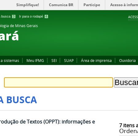
Simplifique!
Comunica BR
Participe
Acesso à infor
 a busca
3
Ir para o rodapé
4
ACESS
ologia de Minas Gerais
ará
 a sistemas
Meu IFMG
SEI
SUAP
Área de imprensa
Ouvidoria
A BUSCA
rodução de Textos (OPPT): informações e
7
itens 
Orden