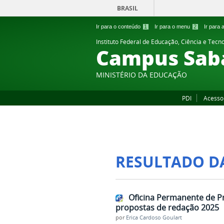
BRASIL
Ir para o conteúdo
1
Ir para o menu
2
Ir para
Instituto Federal de Educação, Ciência e Tecn
Campus Sab
MINISTÉRIO DA EDUCAÇÃO
PDI
Acesso
RESULTADO D
Oficina Permanente de P
propostas de redação 2025
por
Erica Cardoso Goulart