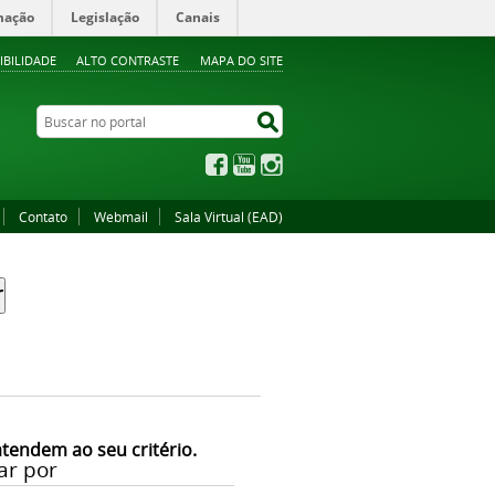
mação
Legislação
Canais
IBILIDADE
ALTO CONTRASTE
MAPA DO SITE
Buscar no portal
Buscar no portal
Facebook
YouTube
Instagram
Contato
Webmail
Sala Virtual (EAD)
atendem ao seu critério.
ar por