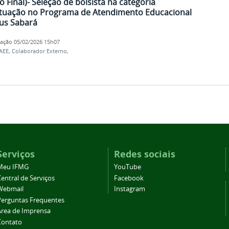
o Final)- Seleção de bolsista na categoria
atuação no Programa de Atendimento Educacional
us Sabará
cação
05/02/2026 15h07
AEE
,
Colaborador Externo
,
Serviços
Redes sociais
Meu IFMG
YouTube
entral de Serviços
Facebook
Webmail
Instagram
Perguntas Frequentes
Área de Imprensa
Contato