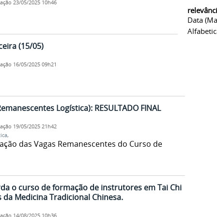
cação
23/05/2025 10h46
relevânc
Data (ma
Alfabeti
eira (15/05)
cação
16/05/2025 09h21
Remanescentes Logística): RESULTADO FINAL
cação
19/05/2025 21h42
ica
,
pação das Vagas Remanescentes do Curso de
da o curso de formação de instrutores em Tai Chi
s da Medicina Tradicional Chinesa.
cação
14/08/2025 10h36