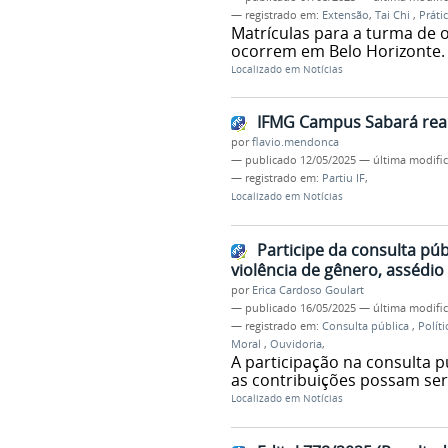
— registrado em:
Extensão
,
Tai Chi
,
Práti
Matrículas para a turma de o
ocorrem em Belo Horizonte.
Localizado em
Notícias
IFMG Campus Sabará reali
por
flavio.mendonca
—
publicado
12/05/2025
—
última modifi
— registrado em:
Partiu IF
,
Localizado em
Notícias
Participe da consulta púb
violência de gênero, assédio
por
Erica Cardoso Goulart
—
publicado
16/05/2025
—
última modifi
— registrado em:
Consulta pública
,
Polít
Moral
,
Ouvidoria
,
A participação na consulta p
as contribuições possam ser
Localizado em
Notícias