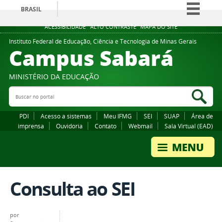
BRASIL
Simplifique!
ACESSIBILIDADE
ALTO CONTRASTE
MAPA DO SITE
Comunica BR
Instituto Federal de Educação, Ciência e Tecnologia de Minas Gerais
Campus Sabará
Participe
Acesso à informação
MINISTÉRIO DA EDUCAÇÃO
Legislação
Buscar no portal
Bus
Canais
PDI
Acesso a sistemas
Meu IFMG
SEI
SUAP
Área de
imprensa
Ouvidoria
Contato
Webmail
Sala Virtual (EAD)
Consulta ao SEI
por