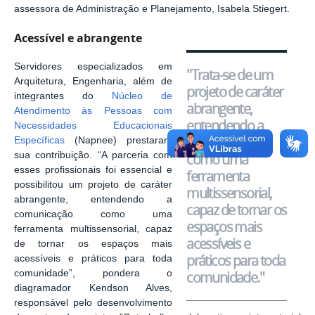
assessora de Administração e Planejamento, Isabela Stiegert.
Acessível e abrangente
Servidores especializados em
"Trata-se de um
Arquitetura, Engenharia, além de
projeto de caráter
integrantes do
Núcleo de
abrangente,
Atendimento às Pessoas com
entendendo a
Necessidades Educacionais
comunicação
Específicas
(Napnee) prestaram
sua contribuição. “A parceria com
como uma
esses profissionais foi essencial e
ferramenta
possibilitou um projeto de caráter
multissensorial,
abrangente, entendendo a
capaz de tornar os
comunicação como uma
espaços mais
ferramenta multissensorial, capaz
acessíveis e
de tornar os espaços mais
práticos para toda
acessíveis e práticos para toda
comunidade”, pondera o
comunidade."
diagramador Kendson Alves,
responsável pelo desenvolvimento