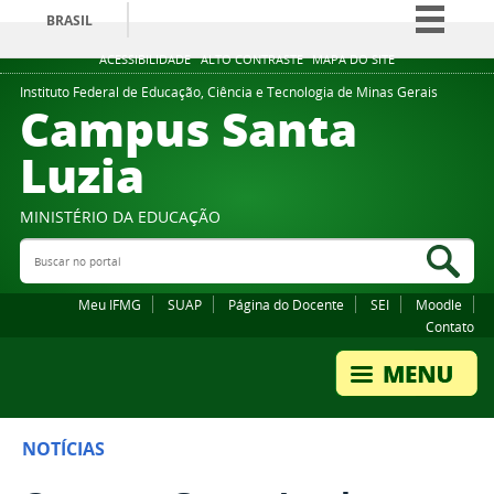
BRASIL
Simplifique!
ACESSIBILIDADE
ALTO CONTRASTE
MAPA DO SITE
Comunica BR
Instituto Federal de Educação, Ciência e Tecnologia de Minas Gerais
Campus Santa
Participe
Luzia
Acesso à informação
Legislação
MINISTÉRIO DA EDUCAÇÃO
Canais
Buscar no portal
Bus
Meu IFMG
SUAP
Página do Docente
SEI
Moodle
Contato
NOTÍCIAS