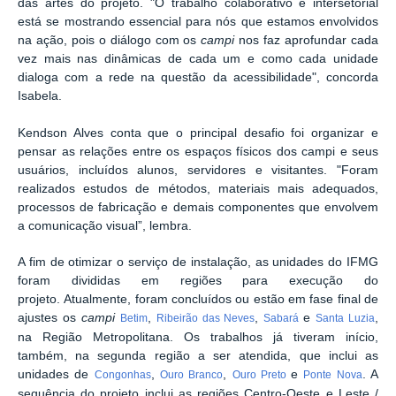
das artes do projeto. "O trabalho colaborativo e intersetorial
está se mostrando essencial para nós que estamos envolvidos
na ação, pois o diálogo com os
campi
nos faz aprofundar cada
vez mais nas dinâmicas de cada um e como cada unidade
dialoga com a rede na questão da acessibilidade", concorda
Isabela.
Kendson Alves conta que o principal desafio foi organizar e
pensar as relações entre os espaços físicos dos campi e seus
usuários, incluídos alunos, servidores e visitantes. "Foram
realizados estudos de métodos, materiais mais adequados,
processos de fabricação e demais componentes que envolvem
a comunicação visual”, lembra.
A fim de otimizar o serviço de instalação, as unidades do IFMG
foram divididas em regiões para execução do
projeto. Atualmente, foram concluídos ou estão em fase final de
ajustes os
campi
,
,
e
,
Betim
Ribeirão das Neves
Sabará
Santa Luzia
na Região Metropolitana. Os trabalhos já tiveram início,
também, na segunda região a ser atendida, que inclui as
unidades de
,
,
e
. A
Congonhas
Ouro Branco
Ouro Preto
Ponte Nova
sequência do projeto inclui as regiões Centro-Oeste e Leste /