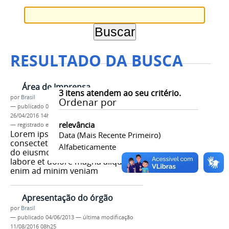
RESULTADO DA BUSCA
Área de Imprensa
3
itens atendem ao seu critério.
por
Brasil
Ordenar por
—
publicado
04/06/2013
—
última modificação
26/04/2016 14h44
relevância
— registrado em:
tag 1
,
tag 2
,
tag 3
Lorem ipsum dolor sit amet,
Data (mais Recente Primeiro)
consectetur adipisicing elit, sed
Alfabeticamente
do eiusmod tempor incididunt ut
labore et dolore magna aliqua. Ut
enim ad minim veniam
Apresentação do órgão
por
Brasil
—
publicado
04/06/2013
—
última modificação
11/08/2016 08h25