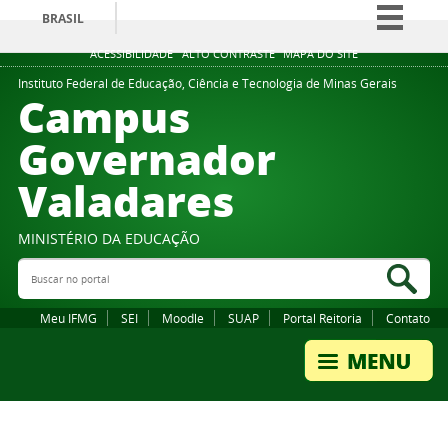
BRASIL
Simplifique!
ACESSIBILIDADE
ALTO CONTRASTE
MAPA DO SITE
Comunica BR
Instituto Federal de Educação, Ciência e Tecnologia de Minas Gerais
Campus
Participe
Governador
Acesso à informação
Valadares
Legislação
Canais
MINISTÉRIO DA EDUCAÇÃO
Buscar no portal
Bus
Meu IFMG
SEI
Moodle
SUAP
Portal Reitoria
Contato