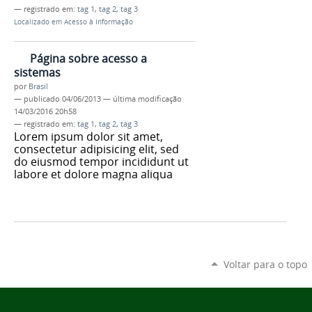
— registrado em:
tag 1
,
tag 2
,
tag 3
Localizado em
Acesso à Informação
Página sobre acesso a
sistemas
por
Brasil
—
publicado
04/06/2013
—
última modificação
14/03/2016 20h58
— registrado em:
tag 1
,
tag 2
,
tag 3
Lorem ipsum dolor sit amet,
consectetur adipisicing elit, sed
do eiusmod tempor incididunt ut
labore et dolore magna aliqua
Voltar para o topo