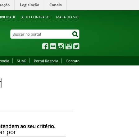
mação
Legislação
Canais
IBILIDADE
ALTO CONTRASTE
MAPA DO SITE
Buscar no portal
Buscar no portal
Facebook
Flickr
Instagram
YouTube
Twitter
oodle
SUAP
Portal Reitoria
Contato
atendem ao seu critério.
ar por