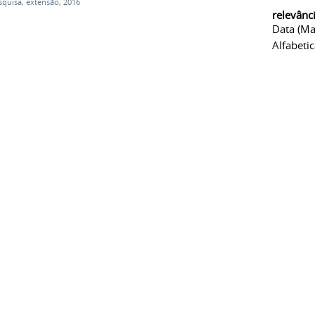
squisa
,
extensão
,
2016
relevânc
Data (ma
Alfabeti