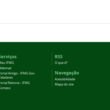
Serviços
RSS
Meu IFMG
O que é?
Webmail
Navegação
ortal Antigo - IFMG Gov.
Valadares
Acessibilidade
ortal Reitoria - IFMG
Mapa do site
Contato