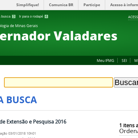
Simplifique!
Comunica BR
Participe
Acesso à infor
 a busca
3
Ir para o rodapé
4
ACESS
ologia de Minas Gerais
ernador Valadares
Meu IFMG
SEI
M
A BUSCA
s de Extensão e Pesquisa 2016
1
itens 
Orden
cação
03/01/2018 10h01