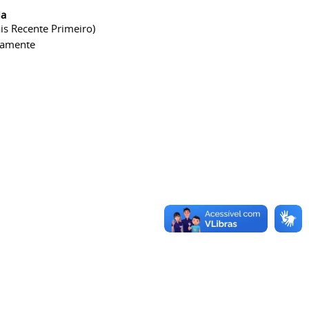
ia
is Recente Primeiro)
camente