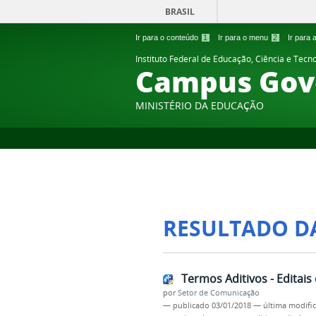
BRASIL
Ir para o conteúdo
1
Ir para o menu
2
Ir para
Instituto Federal de Educação, Ciência e Tecn
Campus Gov
MINISTÉRIO DA EDUCAÇÃO
RESULTADO D
Termos Aditivos - Editai
por
Setor de Comunicação
—
publicado
03/01/2018
—
última modifi