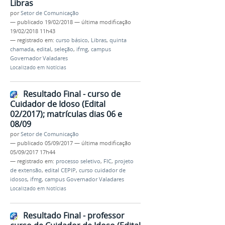
Libras
por
Setor de Comunicação
—
publicado
19/02/2018
—
última modificação
19/02/2018 11h43
— registrado em:
curso básico
,
Libras
,
quinta
chamada
,
edital
,
seleção
,
ifmg
,
campus
Governador Valadares
Localizado em
Notícias
Resultado Final - curso de
Cuidador de Idoso (Edital
02/2017); matrículas dias 06 e
08/09
por
Setor de Comunicação
—
publicado
05/09/2017
—
última modificação
05/09/2017 17h44
— registrado em:
processo seletivo
,
FIC
,
projeto
de extensão
,
edital CEPIP
,
curso cuidador de
idosos
,
ifmg
,
campus Governador Valadares
Localizado em
Notícias
Resultado Final - professor