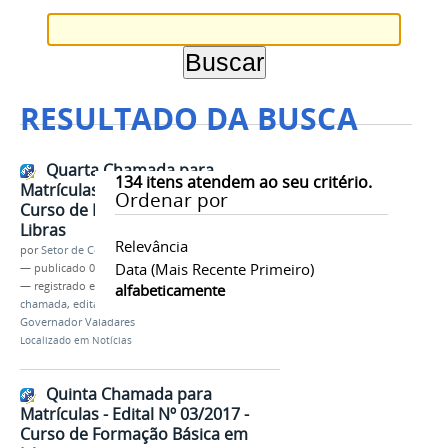
RESULTADO DA BUSCA
Quarta Chamada para
134
itens atendem ao seu critério.
Matrículas - Edital Nº 03/2017 -
Ordenar por
Curso de Formação Básica em
Libras
Relevância
por
Setor de Comunicação
Data (mais Recente Primeiro)
—
publicado
06/02/2018
— registrado em:
curso básico
,
,
Libras
,
quarta
alfabeticamente
chamada
,
edital
,
seleção
,
ifmg
,
campus
Governador Valadares
Localizado em
Notícias
Quinta Chamada para
Matrículas - Edital Nº 03/2017 -
Curso de Formação Básica em