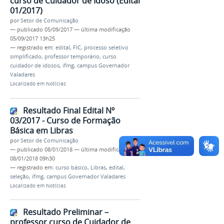
curso de Cuidador de Idoso (Edital
01/2017)
por
Setor de Comunicação
—
publicado
05/09/2017
—
última modificação
05/09/2017 13h25
— registrado em:
edital
,
FIC
,
processo seletivo
simplificado
,
professor temporário
,
curso
cuidador de idosos
,
ifmg
,
campus Governador
Valadares
Localizado em
Notícias
Resultado Final Edital Nº
03/2017 - Curso de Formação
Básica em Libras
por
Setor de Comunicação
—
publicado
08/01/2018
—
última modificação
08/01/2018 09h30
— registrado em:
curso básico
,
Libras
,
edital
,
seleção
,
ifmg
,
campus Governador Valadares
Localizado em
Notícias
Resultado Preliminar –
professor curso de Cuidador de