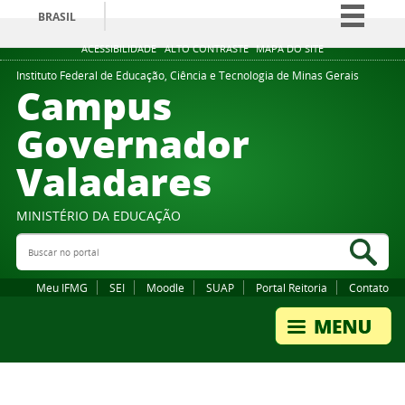
BRASIL
Simplifique!
ACESSIBILIDADE
ALTO CONTRASTE
MAPA DO SITE
Comunica BR
Instituto Federal de Educação, Ciência e Tecnologia de Minas Gerais
Campus
Participe
Governador
Acesso à informação
Valadares
Legislação
Canais
MINISTÉRIO DA EDUCAÇÃO
Buscar no portal
Bus
Meu IFMG
SEI
Moodle
SUAP
Portal Reitoria
Contato