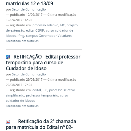
matrículas 12 e 13/09
por
Setor de Comunicação
—
publicado
12/09/2017
—
última modificação
12/09/2017 14h25
— registrado em:
processo seletivo
,
FIC
,
projeto
de extensão
,
edital CEPIP
,
curso cuidador de
idosos
,
ifmg
,
campus Governador Valadares
Localizado em
Notícias
RETIFICAÇÃO - Edital professor
temporário para curso de
Cuidador de Idoso
por
Setor de Comunicação
—
publicado
29/08/2017
—
última modificação
29/08/2017 17h24
— registrado em:
edital
,
FIC
,
processo seletivo
simplificado
,
professor temporário
,
curso
cuidador de idosos
Localizado em
Notícias
Retificação da 2ª chamada
para matrícula do Edital nº 02-