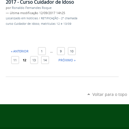
2017 - Curso Cuidador de Idoso
por
Ronaldo Fernandes Roque
—
última modificação
12/09/2017 14h25
Localizado em
Notícias
/
RETIFICAÇÃO - 2ª chamada
curso Cuidador de Idoso; matrículas 12 e 13/09
« ANTERIOR
1
...
9
10
11
12
13
14
PRÓXIMO »
Voltar para o topo