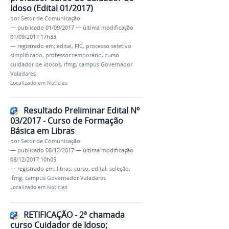
Idoso (Edital 01/2017)
por
Setor de Comunicação
—
publicado
01/09/2017
—
última modificação
01/09/2017 17h33
— registrado em:
edital
,
FIC
,
processo seletivo
simplificado
,
professor temporário
,
curso
cuidador de idosos
,
ifmg
,
campus Governador
Valadares
Localizado em
Notícias
Resultado Preliminar Edital Nº
03/2017 - Curso de Formação
Básica em Libras
por
Setor de Comunicação
—
publicado
08/12/2017
—
última modificação
08/12/2017 10h05
— registrado em:
libras
,
curso
,
edital
,
seleção
,
ifmg
,
campus Governador Valadares
Localizado em
Notícias
RETIFICAÇÃO - 2ª chamada
curso Cuidador de Idoso;