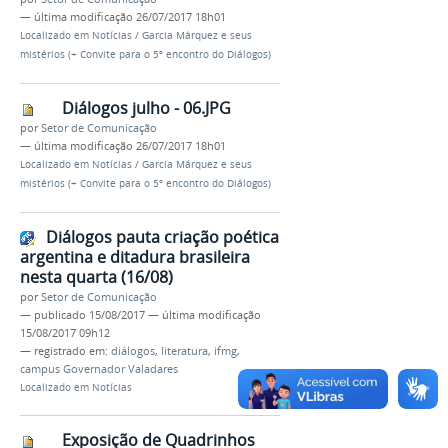
—
última modificação
26/07/2017 18h01
Localizado em
Notícias
/
Garcia Márquez e seus
mistérios (+ Convite para o 5º encontro do Diálogos)
Diálogos julho - 06.JPG
por
Setor de Comunicação
—
última modificação
26/07/2017 18h01
Localizado em
Notícias
/
Garcia Márquez e seus
mistérios (+ Convite para o 5º encontro do Diálogos)
Diálogos pauta criação poética
argentina e ditadura brasileira
nesta quarta (16/08)
por
Setor de Comunicação
—
publicado
15/08/2017
—
última modificação
15/08/2017 09h12
— registrado em:
diálogos
,
literatura
,
ifmg
,
campus Governador Valadares
Localizado em
Notícias
Exposição de Quadrinhos