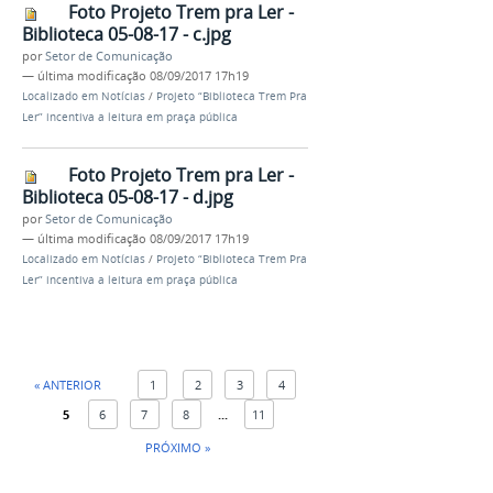
Foto Projeto Trem pra Ler -
Biblioteca 05-08-17 - c.jpg
por
Setor de Comunicação
—
última modificação
08/09/2017 17h19
Localizado em
Notícias
/
Projeto “Biblioteca Trem Pra
Ler” incentiva a leitura em praça pública
Foto Projeto Trem pra Ler -
Biblioteca 05-08-17 - d.jpg
por
Setor de Comunicação
—
última modificação
08/09/2017 17h19
Localizado em
Notícias
/
Projeto “Biblioteca Trem Pra
Ler” incentiva a leitura em praça pública
« ANTERIOR
1
2
3
4
5
6
7
8
...
11
PRÓXIMO »