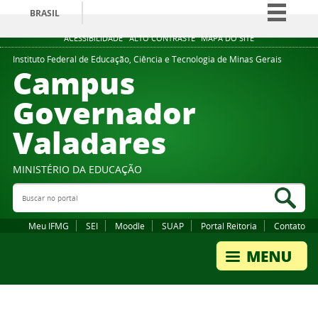
BRASIL
Simplifique!
ACESSIBILIDADE
ALTO CONTRASTE
MAPA DO SITE
Comunica BR
Instituto Federal de Educação, Ciência e Tecnologia de Minas Gerais
Campus
Participe
Governador
Acesso à informação
Valadares
Legislação
Canais
MINISTÉRIO DA EDUCAÇÃO
Buscar no portal
Bus
Meu IFMG
SEI
Moodle
SUAP
Portal Reitoria
Contato