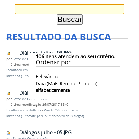
RESULTADO DA BUSCA
Diálogos julho - 03.JPG
106
itens atendem ao seu critério.
por
Setor de Comunicação
Ordenar por
—
última modificação
26/07/2017 18h01
Localizado em
Notícias
/
Garcia Márquez e seus
Relevância
mistérios (+ Convite para o 5º encontro do Diálogos)
Data (mais Recente Primeiro)
alfabeticamente
Diálogos julho - 04.JPG
por
Setor de Comunicação
—
última modificação
26/07/2017 18h01
Localizado em
Notícias
/
Garcia Márquez e seus
mistérios (+ Convite para o 5º encontro do Diálogos)
Diálogos julho - 05.JPG
por
Setor de Comunicação