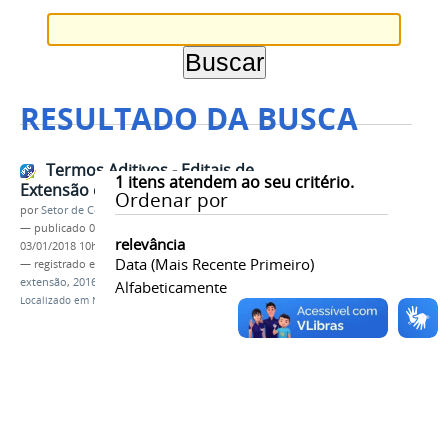
RESULTADO DA BUSCA
Termos Aditivos - Editais de
1
itens atendem ao seu critério.
Extensão e Pesquisa 2016
Ordenar por
por
Setor de Comunicação
—
publicado
03/01/2018
—
última modificação
relevância
03/01/2018 10h01
Data (mais Recente Primeiro)
— registrado em:
termo aditivo
,
edital
,
pesquisa
,
extensão
,
2016
Alfabeticamente
Localizado em
Notícias