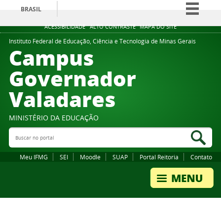
BRASIL
Simplifique!
ACESSIBILIDADE
ALTO CONTRASTE
MAPA DO SITE
Comunica BR
Instituto Federal de Educação, Ciência e Tecnologia de Minas Gerais
Campus
Participe
Governador
Acesso à informação
Valadares
Legislação
Canais
MINISTÉRIO DA EDUCAÇÃO
Buscar no portal
Bus
Meu IFMG
SEI
Moodle
SUAP
Portal Reitoria
Contato