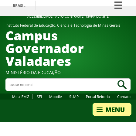
BRASIL
Simplifique!
ACESSIBILIDADE
ALTO CONTRASTE
MAPA DO SITE
Comunica BR
Instituto Federal de Educação, Ciência e Tecnologia de Minas Gerais
Campus
Participe
Governador
Acesso à informação
Valadares
Legislação
Canais
MINISTÉRIO DA EDUCAÇÃO
Buscar no portal
Bus
Meu IFMG
SEI
Moodle
SUAP
Portal Reitoria
Contato