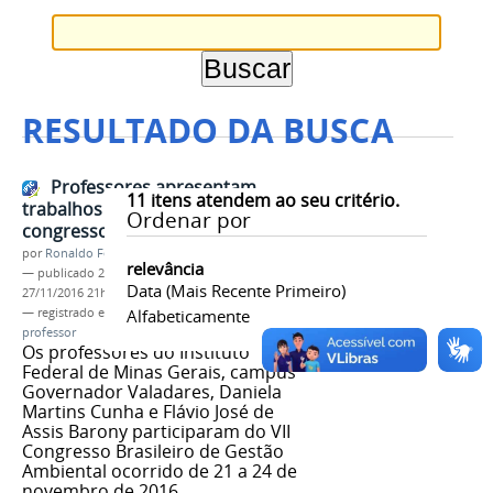
RESULTADO DA BUSCA
Professores apresentam
11
itens atendem ao seu critério.
trabalhos de seus orientandos em
Ordenar por
congresso de Gestão Ambiental
por
Ronaldo Fernandes Roque
relevância
—
publicado
27/11/2016
—
última modificação
Data (mais Recente Primeiro)
27/11/2016 21h10
— registrado em:
congresso
Alfabeticamente
,
gestão ambiental
,
professor
Os professores do Instituto
Federal de Minas Gerais, campus
Governador Valadares, Daniela
Martins Cunha e Flávio José de
Assis Barony participaram do VII
Congresso Brasileiro de Gestão
Ambiental ocorrido de 21 a 24 de
novembro de 2016