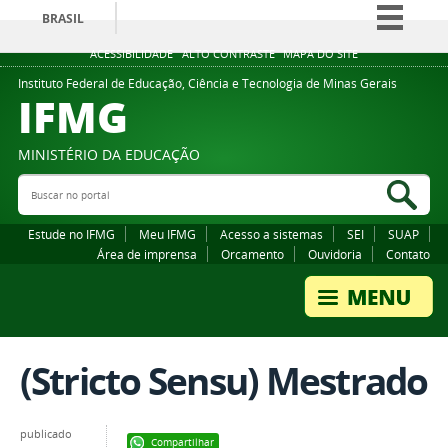
BRASIL
Simplifique!
ACESSIBILIDADE
ALTO CONTRASTE
MAPA DO SITE
Comunica BR
Instituto Federal de Educação, Ciência e Tecnologia de Minas Gerais
IFMG
Participe
Acesso à informação
MINISTÉRIO DA EDUCAÇÃO
Legislação
Buscar no portal
Bus
Canais
Estude no IFMG
Meu IFMG
Acesso a sistemas
SEI
SUAP
Área de imprensa
Orcamento
Ouvidoria
Contato
(Stricto Sensu) Mestrado
publicado
Compartilhar