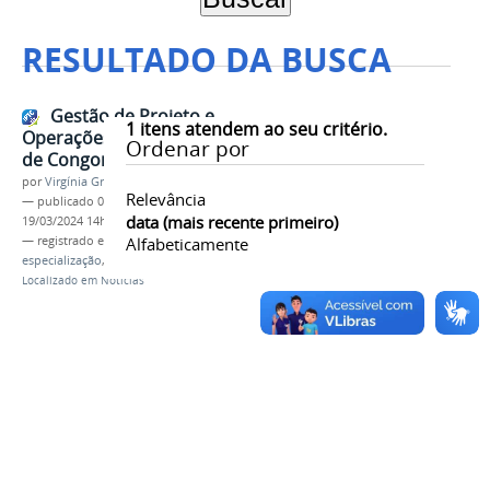
RESULTADO DA BUSCA
Gestão de Projeto e
1
itens atendem ao seu critério.
Operações é nova especialização
Ordenar por
de Congonhas
por
Virgínia Graziela Fonseca Barbosa
Relevância
—
publicado
07/05/2019
—
última modificação
data (mais recente primeiro)
19/03/2024 14h19
— registrado em:
Gestão de Projeto e Operações
Alfabeticamente
,
especialização
,
Campus Congonhas
Localizado em
Notícias