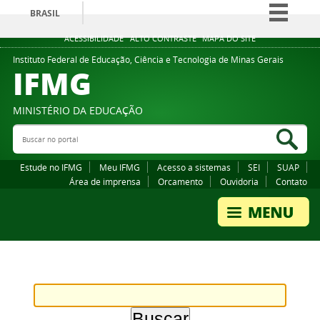
BRASIL
Simplifique!
ACESSIBILIDADE
ALTO CONTRASTE
MAPA DO SITE
Comunica BR
Instituto Federal de Educação, Ciência e Tecnologia de Minas Gerais
IFMG
Participe
Acesso à informação
MINISTÉRIO DA EDUCAÇÃO
Legislação
Buscar no portal
Bus
Canais
Estude no IFMG
Meu IFMG
Acesso a sistemas
SEI
SUAP
Área de imprensa
Orcamento
Ouvidoria
Contato