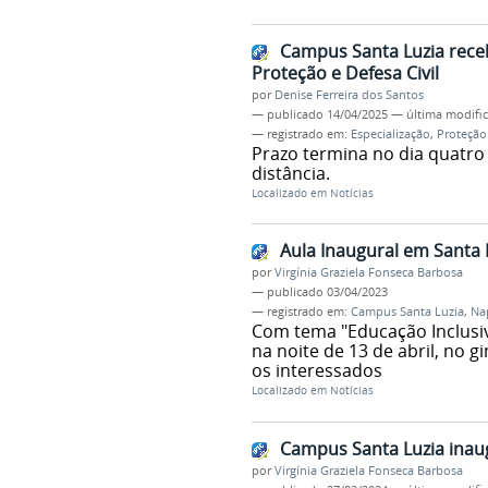
Campus Santa Luzia receb
Proteção e Defesa Civil
por
Denise Ferreira dos Santos
—
publicado
14/04/2025
—
última modifi
— registrado em:
Especialização
,
Proteção 
Prazo termina no dia quatro
distância.
Localizado em
Notícias
Aula Inaugural em Santa 
por
Virgínia Graziela Fonseca Barbosa
—
publicado
03/04/2023
— registrado em:
Campus Santa Luzia
,
Na
Com tema "Educação Inclusiva
na noite de 13 de abril, no g
os interessados
Localizado em
Notícias
Campus Santa Luzia inaug
por
Virgínia Graziela Fonseca Barbosa