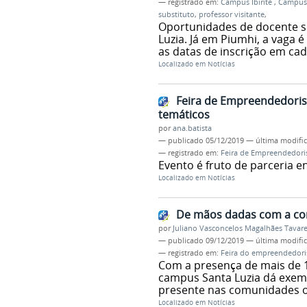
— registrado em:
Campus Ibirité
,
Campus 
substituto
,
professor visitante
,
Oportunidades de docente su
Luzia. Já em Piumhi, a vaga é
as datas de inscrição em cada
Localizado em
Notícias
Feira de Empreendedori
temáticos
por
ana.batista
—
publicado
05/12/2019
—
última modifi
— registrado em:
Feira de Empreendedor
Evento é fruto de parceria e
Localizado em
Notícias
De mãos dadas com a c
por
Juliano Vasconcelos Magalhães Tavar
—
publicado
09/12/2019
—
última modifi
— registrado em:
Feira do empreendedor
Com a presença de mais de 
campus Santa Luzia dá exemp
presente nas comunidades 
Localizado em
Notícias