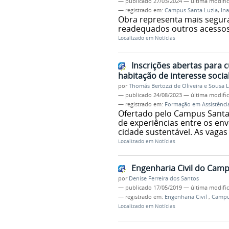
—
publicado
27/03/2024
—
última modifi
— registrado em:
Campus Santa Luzia
,
In
Obra representa mais segur
readequados outros acessos
Localizado em
Notícias
Inscrições abertas para 
habitação de interesse socia
por
Thomás Bertozzi de Oliveira e Sousa 
—
publicado
24/08/2023
—
última modifi
— registrado em:
Formação em Assistência
Ofertado pelo Campus Santa 
de experiências entre os env
cidade sustentável. As vagas 
Localizado em
Notícias
Engenharia Civil do Camp
por
Denise Ferreira dos Santos
—
publicado
17/05/2019
—
última modifi
— registrado em:
Engenharia Civil
,
Campu
Localizado em
Notícias