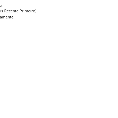
ia
is Recente Primeiro)
camente