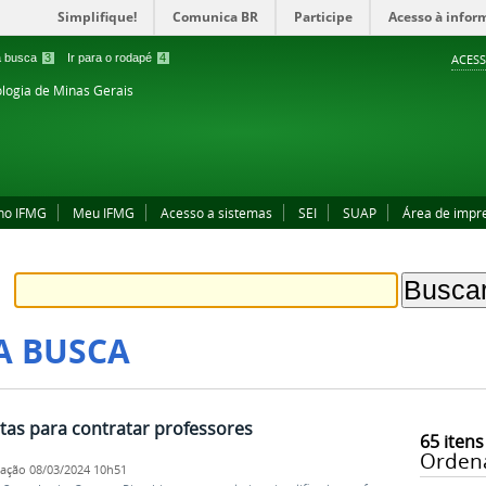
Simplifique!
Comunica BR
Participe
Acesso à infor
 a busca
3
Ir para o rodapé
4
ACESS
ologia de Minas Gerais
no IFMG
Meu IFMG
Acesso a sistemas
SEI
SUAP
Área de impr
A BUSCA
tas para contratar professores
65
itens
Orden
cação
08/03/2024 10h51