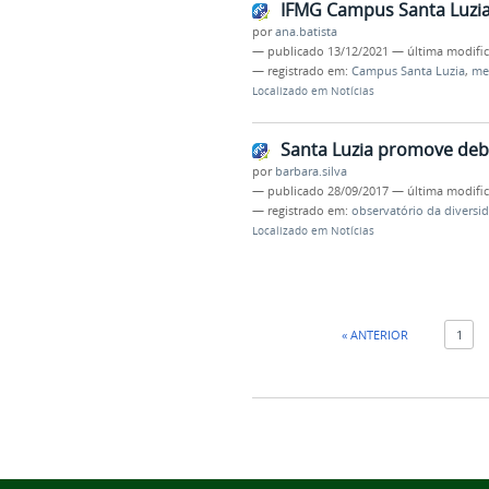
IFMG Campus Santa Luzia
por
ana.batista
—
publicado
13/12/2021
—
última modifi
— registrado em:
Campus Santa Luzia
,
me
Localizado em
Notícias
Santa Luzia promove deba
por
barbara.silva
—
publicado
28/09/2017
—
última modifi
— registrado em:
observatório da diversi
Localizado em
Notícias
« ANTERIOR
1