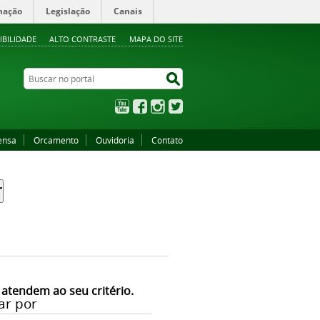
mação
Legislação
Canais
IBILIDADE
ALTO CONTRASTE
MAPA DO SITE
Buscar no portal
Buscar no portal
YouTube
Facebook
Instagram
Twitter
ensa
Orcamento
Ouvidoria
Contato
 atendem ao seu critério.
ar por