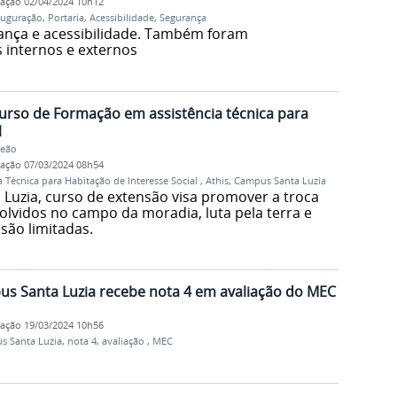
cação
02/04/2024 10h12
auguração
,
Portaria
,
Acessibilidade
,
Segurança
ança e acessibilidade. Também foram
 internos e externos
curso de Formação em assistência técnica para
l
Leão
cação
07/03/2024 08h54
 Técnica para Habitação de Interesse Social
,
Athis
,
Campus Santa Luzia
Luzia, curso de extensão visa promover a troca
olvidos no campo da moradia, luta pela terra e
são limitadas.
us Santa Luzia recebe nota 4 em avaliação do MEC
cação
19/03/2024 10h56
s Santa Luzia
,
nota 4
,
avaliação
,
MEC