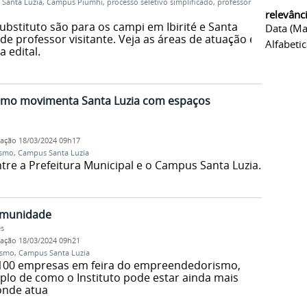
Santa Luzia
,
Campus Piumhi
,
processo seletivo simplificado
,
professor
relevânc
bstituto são para os campi em Ibirité e Santa
Data (ma
 de professor visitante. Veja as áreas de atuação e
Alfabeti
 edital.
smo movimenta Santa Luzia com espaços
cação
18/03/2024 09h17
ismo
,
Campus Santa Luzia
ntre a Prefeitura Municipal e o Campus Santa Luzia.
omunidade
es
cação
18/03/2024 09h21
ismo
,
Campus Santa Luzia
100 empresas em feira do empreendedorismo,
lo de como o Instituto pode estar ainda mais
onde atua