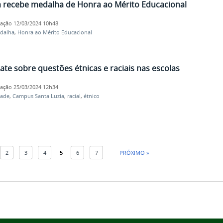
 recebe medalha de Honra ao Mérito Educacional
cação
12/03/2024 10h48
dalha
,
Honra ao Mérito Educacional
te sobre questões étnicas e raciais nas escolas
cação
25/03/2024 12h34
dade
,
Campus Santa Luzia
,
racial
,
étnico
2
3
4
5
6
7
PRÓXIMO »