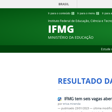
BRASIL
Ir para o conteúdo
1
Ir para o menu
2
Ir para
Instituto Federal de Educação, Ciência e Tecn
IFMG
MINISTÉRIO DA EDUCAÇÃO
Estude 
RESULTADO D
IFMG tem seis vagas aber
por
erica.miranda
—
publicado
23/01/2023
—
última modifi