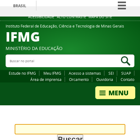
BRASIL
Simplifique!
ACESSIBILIDADE
ALTO CONTRASTE
MAPA DO SITE
Comunica BR
Instituto Federal de Educação, Ciência e Tecnologia de Minas Gerais
IFMG
Participe
Acesso à informação
MINISTÉRIO DA EDUCAÇÃO
Legislação
Buscar no portal
Bus
Canais
Estude no IFMG
Meu IFMG
Acesso a sistemas
SEI
SUAP
Área de imprensa
Orcamento
Ouvidoria
Contato