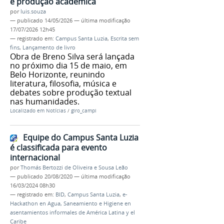
e produção acadêmica
por
luis.souza
—
publicado
14/05/2026
—
última modificação
17/07/2026 12h45
— registrado em:
Campus Santa Luzia
,
Escrita sem
fins
,
Lançamento de livro
Obra de Breno Silva será lançada
no próximo dia 15 de maio, em
Belo Horizonte, reunindo
literatura, filosofia, música e
debates sobre produção textual
nas humanidades.
Localizado em
Notícias
/
giro_campi
Equipe do Campus Santa Luzia
é classificada para evento
internacional
por
Thomás Bertozzi de Oliveira e Sousa Leão
—
publicado
20/08/2020
—
última modificação
16/03/2024 08h30
— registrado em:
BID
,
Campus Santa Luzia
,
e-
Hackathon en Agua, Saneamiento e Higiene en
asentamientos informales de América Latina y el
Caribe