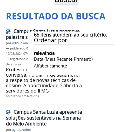
RESULTADO DA BUSCA
Campus Santa Luzia promove
65
itens atendem ao seu critério.
palestra sobre métodos de ensino
Ordenar por
por
arthur.kangussu
—
publicado
05/09/2019
—
última modificação
relevância
19/03/2024 07h35
Data (mais Recente Primeiro)
— registrado em:
Campus Santa Luzia
,
métodos
de ensino
Alfabeticamente
Professor do Cefet conduz
conversa, no dia 11 de setembro,
a respeito de novas técnicas de
ensino. A oportunidade é aberta a
servidores do IFMG
Localizado em
Notícias
Campus Santa Luzia apresenta
soluções sustentáveis na Semana
do Meio Ambiente
por
agnes.nobre