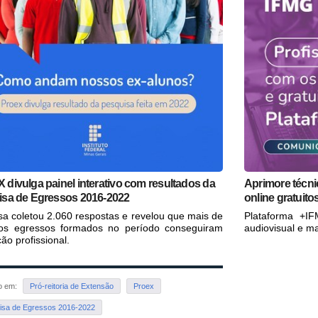
divulga painel interativo com resultados da
Aprimore técn
sa de Egressos 2016-2022
online gratuito
sa coletou 2.060 respostas e revelou que mais de
Plataforma +I
s egressos formados no período conseguiram
audiovisual e ma
ão profissional.
do em:
Pró-reitoria de Extensão
Proex
isa de Egressos 2016-2022