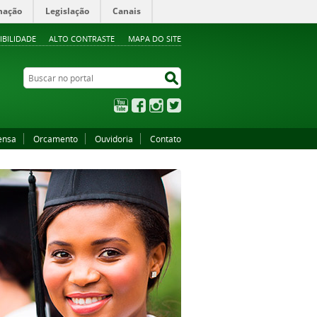
mação
Legislação
Canais
IBILIDADE
ALTO CONTRASTE
MAPA DO SITE
Buscar no portal
Buscar no portal
YouTube
Facebook
Instagram
Twitter
ensa
Orcamento
Ouvidoria
Contato