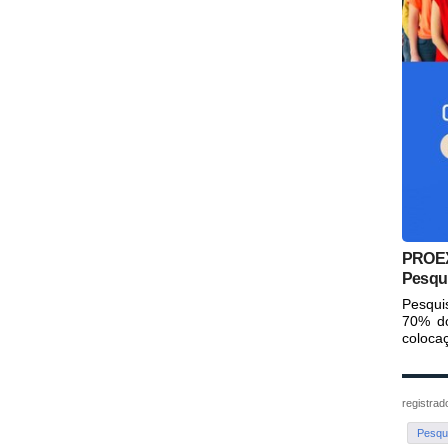
PROEX 
Pesqui
Pesqui
70% do
colocaç
registra
Pesqu