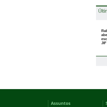
Últi
Rab
abe
esc
JIF
Assuntos