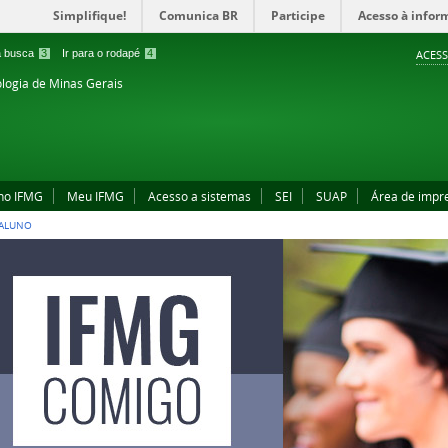
Simplifique!
Comunica BR
Participe
Acesso à infor
 a busca
3
Ir para o rodapé
4
ACESS
ologia de Minas Gerais
no IFMG
Meu IFMG
Acesso a sistemas
SEI
SUAP
Área de impr
 ALUNO