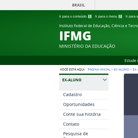
BRASIL
Ir para o conteúdo
1
Ir para o menu
2
Ir para
Instituto Federal de Educação, Ciência e Tecn
IFMG
MINISTÉRIO DA EDUCAÇÃO
Estude 
VOCÊ ESTÁ AQUI:
PÁGINA INICIAL
>
EX ALUNO
>
EX
EX-ALUNO
Cadastro
Oportunidades
Conte sua história
Contato
Pesquisa de