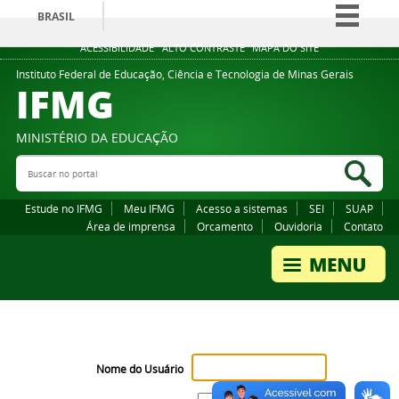
BRASIL
Simplifique!
ACESSIBILIDADE
ALTO CONTRASTE
MAPA DO SITE
Comunica BR
Instituto Federal de Educação, Ciência e Tecnologia de Minas Gerais
IFMG
Participe
Acesso à informação
MINISTÉRIO DA EDUCAÇÃO
Legislação
Buscar no portal
Bus
Canais
Estude no IFMG
Meu IFMG
Acesso a sistemas
SEI
SUAP
Área de imprensa
Orcamento
Ouvidoria
Contato
Nome do Usuário