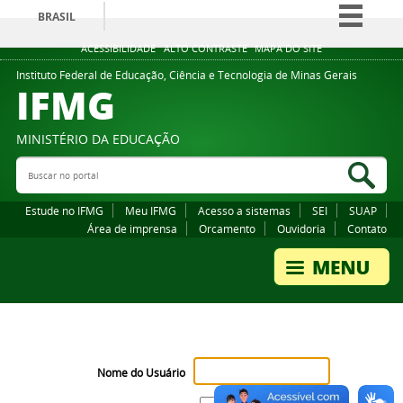
BRASIL
Simplifique!
ACESSIBILIDADE
ALTO CONTRASTE
MAPA DO SITE
Comunica BR
Instituto Federal de Educação, Ciência e Tecnologia de Minas Gerais
IFMG
Participe
Acesso à informação
MINISTÉRIO DA EDUCAÇÃO
Legislação
Buscar no portal
Bus
Canais
Estude no IFMG
Meu IFMG
Acesso a sistemas
SEI
SUAP
Área de imprensa
Orcamento
Ouvidoria
Contato
Nome do Usuário