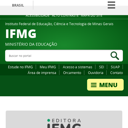
BRASIL
Simplifique!
ACESSIBILIDADE
ALTO CONTRASTE
MAPA DO SITE
Comunica BR
Instituto Federal de Educação, Ciência e Tecnologia de Minas Gerais
IFMG
Participe
Acesso à informação
MINISTÉRIO DA EDUCAÇÃO
Legislação
Buscar no portal
Bus
Canais
Estude no IFMG
Meu IFMG
Acesso a sistemas
SEI
SUAP
Área de imprensa
Orcamento
Ouvidoria
Contato