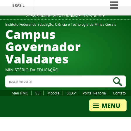
BRASIL
Simplifique!
ACESSIBILIDADE
ALTO CONTRASTE
MAPA DO SITE
Comunica BR
Instituto Federal de Educação, Ciência e Tecnologia de Minas Gerais
Campus
Participe
Governador
Acesso à informação
Valadares
Legislação
Canais
MINISTÉRIO DA EDUCAÇÃO
Buscar no portal
Bus
Meu IFMG
SEI
Moodle
SUAP
Portal Reitoria
Contato