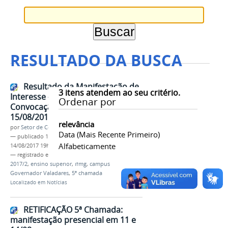
RESULTADO DA BUSCA
Resultado da Manifestação de
3
itens atendem ao seu critério.
Interesse - 5ª Chamada -
Ordenar por
Convocação para Matrícula em
15/08/2017
relevância
por
Setor de Comunicação
Data (mais Recente Primeiro)
—
publicado
11/08/2017
—
última modificação
Alfabeticamente
14/08/2017 19h59
— registrado em:
matrículas
,
processo seletivo
,
2017/2
,
ensino superior
,
ifmg
,
campus
Governador Valadares
,
5ª chamada
Localizado em
Notícias
RETIFICAÇÃO 5ª Chamada:
manifestação presencial em 11 e