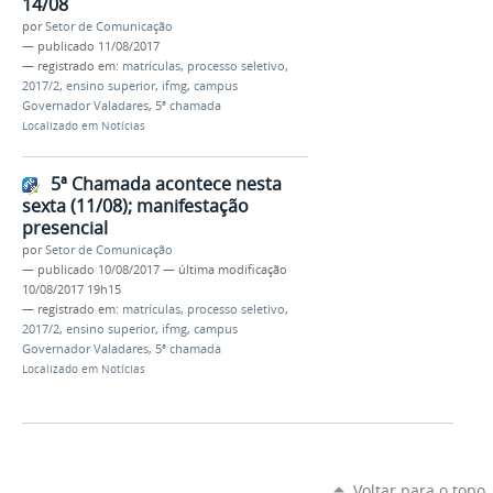
14/08
por
Setor de Comunicação
—
publicado
11/08/2017
— registrado em:
matrículas
,
processo seletivo
,
2017/2
,
ensino superior
,
ifmg
,
campus
Governador Valadares
,
5ª chamada
Localizado em
Notícias
5ª Chamada acontece nesta
sexta (11/08); manifestação
presencial
por
Setor de Comunicação
—
publicado
10/08/2017
—
última modificação
10/08/2017 19h15
— registrado em:
matrículas
,
processo seletivo
,
2017/2
,
ensino superior
,
ifmg
,
campus
Governador Valadares
,
5ª chamada
Localizado em
Notícias
Voltar para o topo