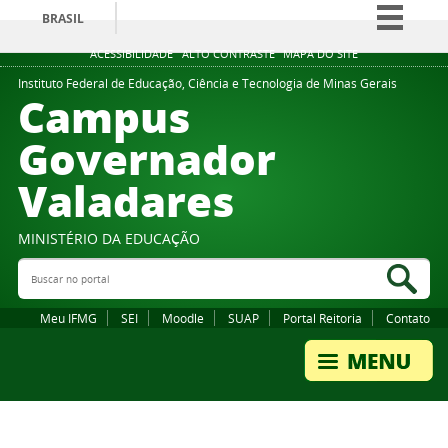
BRASIL
Simplifique!
ACESSIBILIDADE
ALTO CONTRASTE
MAPA DO SITE
Comunica BR
Instituto Federal de Educação, Ciência e Tecnologia de Minas Gerais
Campus
Participe
Governador
Acesso à informação
Valadares
Legislação
Canais
MINISTÉRIO DA EDUCAÇÃO
Buscar no portal
Bus
Meu IFMG
SEI
Moodle
SUAP
Portal Reitoria
Contato