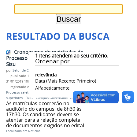
RESULTADO DA BUSCA
Cronograma de matrículas do
1
itens atendem ao seu critério.
Processo Seletivo IFMG 2019 e
Ordenar por
Sisu
por
Setor de Comunicação
relevância
—
publicado
14/01/2019
—
última modificação
Data (mais Recente Primeiro)
31/01/2019 10h50
— registrado em:
Matrículas
Alfabeticamente
,
Chamada regular
,
Processo seletivo 2019
,
Cursos técnicos
,
Cursos
superiores
,
IFMG - Campus Governador Valadares
As matrículas ocorrerão no
auditório do campus, de 8h30 às
17h30. Os candidatos devem se
atentar para a relação completa
de documentos exigidos no edital
Localizado em
Notícias