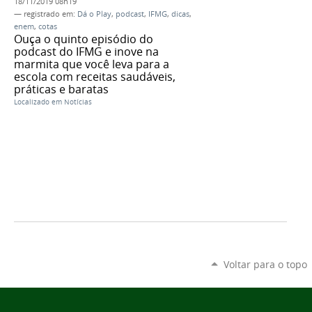
18/11/2019 08h19
— registrado em:
Dá o Play
,
podcast
,
IFMG
,
dicas
,
enem
,
cotas
Ouça o quinto episódio do
podcast do IFMG e inove na
marmita que você leva para a
escola com receitas saudáveis,
práticas e baratas
Localizado em
Notícias
Voltar para o topo