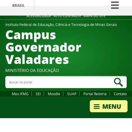
BRASIL
Simplifique!
ACESSIBILIDADE
ALTO CONTRASTE
MAPA DO SITE
Comunica BR
Instituto Federal de Educação, Ciência e Tecnologia de Minas Gerais
Campus
Participe
Governador
Acesso à informação
Valadares
Legislação
Canais
MINISTÉRIO DA EDUCAÇÃO
Buscar no portal
Bus
Meu IFMG
SEI
Moodle
SUAP
Portal Reitoria
Contato