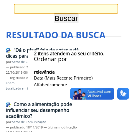
RESULTADO DA BUSCA
"Dá o play!" fala de cotas e dá
2
itens atendem ao seu critério.
dicas para o ENEM
Ordenar por
por
Setor de Comunicação
—
publicado
22/10/2019
—
última modificação
relevância
22/10/2019 08h07
Data (mais Recente Primeiro)
— registrado em:
Dá o Play
,
podcast
,
IFMG
,
cotas
,
enem
Alfabeticamente
Localizado em
Notícias
Como a alimentação pode
influenciar seu desempenho
acadêmico?
por
Setor de Comunicação
—
publicado
18/11/2019
—
última modificação