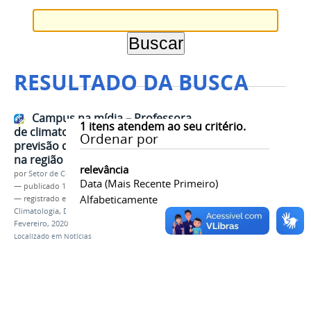
RESULTADO DA BUSCA
Campus na mídia – Professora
1
itens atendem ao seu critério.
de climatologia comenta a
Ordenar por
previsão de chuvas para fevereiro
na região
relevância
por
Setor de Comunicação
Data (mais Recente Primeiro)
—
publicado
11/02/2020
Alfabeticamente
— registrado em:
Campus na Mídia
,
Professora
,
Climatologia
,
Daniela Cunha
,
Chuvas
,
Região
,
Fevereiro
,
2020
Localizado em
Notícias