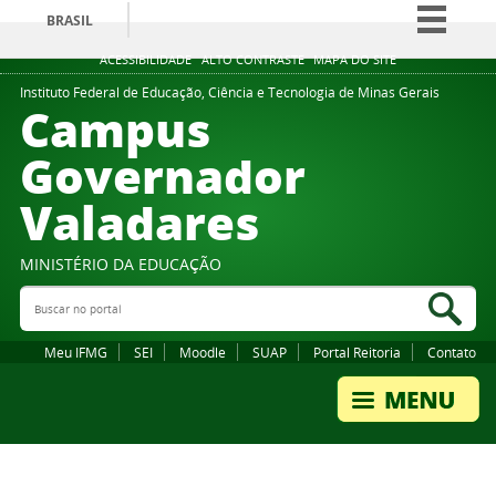
BRASIL
Simplifique!
ACESSIBILIDADE
ALTO CONTRASTE
MAPA DO SITE
Comunica BR
Instituto Federal de Educação, Ciência e Tecnologia de Minas Gerais
Campus
Participe
Governador
Acesso à informação
Valadares
Legislação
Canais
MINISTÉRIO DA EDUCAÇÃO
Buscar no portal
Bus
Meu IFMG
SEI
Moodle
SUAP
Portal Reitoria
Contato