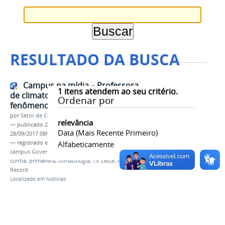
RESULTADO DA BUSCA
Campus na mídia – Professora
1
itens atendem ao seu critério.
de climatologia explica
Ordenar por
fenômenos da primavera
por
Setor de Comunicação
relevância
—
publicado
22/09/2017
—
última modificação
Data (mais Recente Primeiro)
28/09/2017 08h50
— registrado em:
mídia
Alfabeticamente
,
jornalismo
,
TV
,
ifmg
,
campus Governador Valadares
,
docente
,
daniela
cunha
,
primavera
,
climatologia
,
TV Leste
,
Rede
Record
Localizado em
Notícias