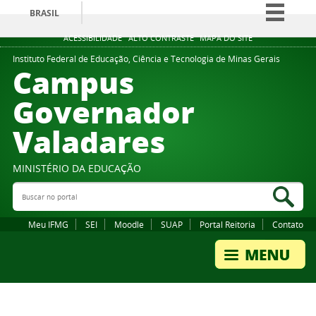
BRASIL
Simplifique!
ACESSIBILIDADE
ALTO CONTRASTE
MAPA DO SITE
Comunica BR
Instituto Federal de Educação, Ciência e Tecnologia de Minas Gerais
Campus
Participe
Governador
Acesso à informação
Valadares
Legislação
Canais
MINISTÉRIO DA EDUCAÇÃO
Buscar no portal
Bus
Meu IFMG
SEI
Moodle
SUAP
Portal Reitoria
Contato