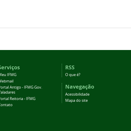
Serviços
RSS
Meu IFMG
O que é?
Webmail
Navegação
ortal Antigo - IFMG Gov.
Valadares
Acessibilidade
ortal Reitoria - IFMG
Mapa do site
Contato