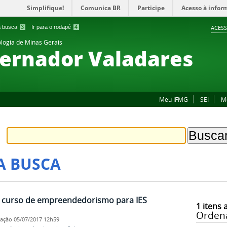
Simplifique!
Comunica BR
Participe
Acesso à infor
 a busca
3
Ir para o rodapé
4
ACESS
ologia de Minas Gerais
ernador Valadares
Meu IFMG
SEI
M
A BUSCA
e curso de empreendedorismo para IES
1
itens 
Orden
cação
05/07/2017 12h59