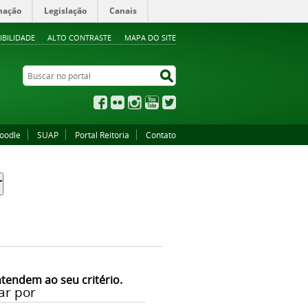
mação
Legislação
Canais
IBILIDADE
ALTO CONTRASTE
MAPA DO SITE
Buscar no portal
Buscar no portal
Facebook
Flickr
Instagram
YouTube
Twitter
oodle
SUAP
Portal Reitoria
Contato
atendem ao seu critério.
ar por