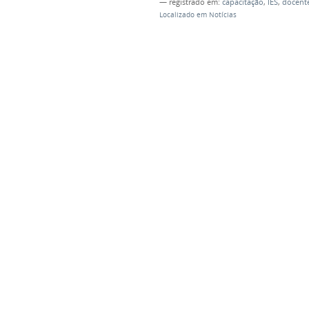
— registrado em:
capacitação
,
IES
,
docent
Localizado em
Notícias