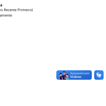
ia
is Recente Primeiro)
camente