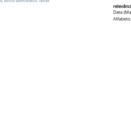
es
,
técnico-admnistrativo
,
Sebrae
relevânc
Data (ma
Alfabeti