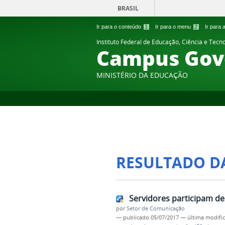
BRASIL
Ir para o conteúdo
1
Ir para o menu
2
Ir para
Instituto Federal de Educação, Ciência e Tecn
Campus Gov
MINISTÉRIO DA EDUCAÇÃO
RESULTADO D
Servidores participam d
por
Setor de Comunicação
—
publicado
05/07/2017
—
última modifi