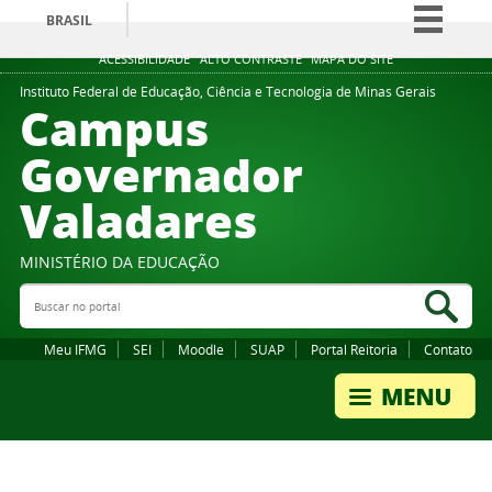
BRASIL
Simplifique!
ACESSIBILIDADE
ALTO CONTRASTE
MAPA DO SITE
Comunica BR
Instituto Federal de Educação, Ciência e Tecnologia de Minas Gerais
Campus
Participe
Governador
Acesso à informação
Valadares
Legislação
Canais
MINISTÉRIO DA EDUCAÇÃO
Buscar no portal
Bus
Meu IFMG
SEI
Moodle
SUAP
Portal Reitoria
Contato