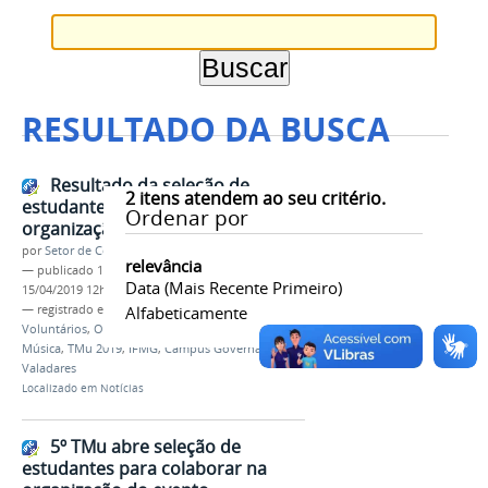
RESULTADO DA BUSCA
Resultado da seleção de
2
itens atendem ao seu critério.
estudantes para colaborar na
Ordenar por
organização do 5º TMu
por
Setor de Comunicação
relevância
—
publicado
15/04/2019
—
última modificação
Data (mais Recente Primeiro)
15/04/2019 12h35
— registrado em:
Resultado
Alfabeticamente
,
Seleção
,
Estudantes
,
Voluntários
,
Organização
,
Divulgação
,
Festival de
Música
,
TMu 2019
,
IFMG
,
Campus Governador
Valadares
Localizado em
Notícias
5º TMu abre seleção de
estudantes para colaborar na