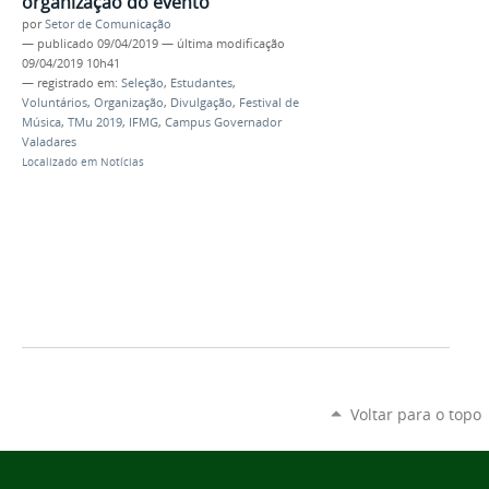
organização do evento
por
Setor de Comunicação
—
publicado
09/04/2019
—
última modificação
09/04/2019 10h41
— registrado em:
Seleção
,
Estudantes
,
Voluntários
,
Organização
,
Divulgação
,
Festival de
Música
,
TMu 2019
,
IFMG
,
Campus Governador
Valadares
Localizado em
Notícias
Voltar para o topo