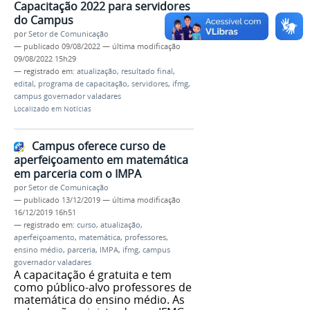
Capacitação 2022 para servidores
do Campus
por
Setor de Comunicação
—
publicado
09/08/2022
—
última modificação
09/08/2022 15h29
— registrado em:
atualização
,
resultado final
,
edital
,
programa de capacitação
,
servidores
,
ifmg
,
campus governador valadares
Localizado em
Notícias
Campus oferece curso de
aperfeiçoamento em matemática
em parceria com o IMPA
por
Setor de Comunicação
—
publicado
13/12/2019
—
última modificação
16/12/2019 16h51
— registrado em:
curso
,
atualização
,
aperfeiçoamento
,
matemática
,
professores
,
ensino médio
,
parceria
,
IMPA
,
ifmg
,
campus
governador valadares
A capacitação é gratuita e tem
como público-alvo professores de
matemática do ensino médio. As