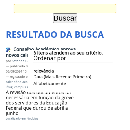
RESULTADO DA BUSCA
Conselho Acadêmico aprova
6
itens atendem ao seu critério.
novos calendários 2024 pós-greve
Ordenar por
por
Setor de Comunicação
—
publicado
03/08/2024
—
última modificação
relevância
05/08/2024 10h55
Data (mais Recente Primeiro)
— registrado em:
atualização
,
novos calendários
,
calendário acadêmico 2024
,
pós-greve
,
servidores
,
Alfabeticamente
ifmg
,
campus governador valadares
A revisão dos documentos foi
necessária em função da greve
dos servidores da Educação
Federal que durou de abril a
junho
Localizado em
Notícias