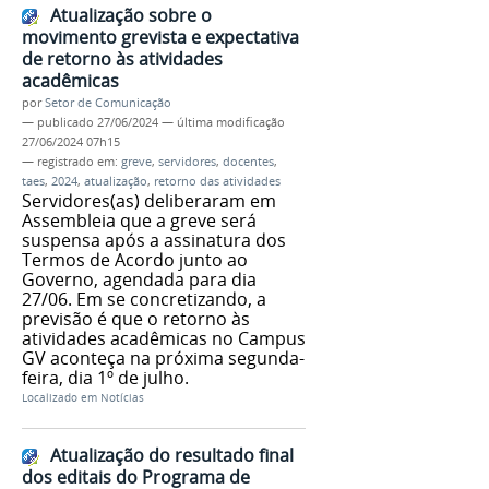
Atualização sobre o
movimento grevista e expectativa
de retorno às atividades
acadêmicas
por
Setor de Comunicação
—
publicado
27/06/2024
—
última modificação
27/06/2024 07h15
— registrado em:
greve
,
servidores
,
docentes
,
taes
,
2024
,
atualização
,
retorno das atividades
Servidores(as) deliberaram em
Assembleia que a greve será
suspensa após a assinatura dos
Termos de Acordo junto ao
Governo, agendada para dia
27/06. Em se concretizando, a
previsão é que o retorno às
atividades acadêmicas no Campus
GV aconteça na próxima segunda-
feira, dia 1º de julho.
Localizado em
Notícias
Atualização do resultado final
dos editais do Programa de