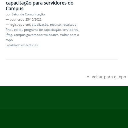
capacitação para servidores do
Campus
por
Setor de Comunicação
—
publicado
25/10/2022
— registrado em:
atualização
,
recurso
,
resultado
final
,
edital
,
programa de capacitação
,
servidores
,
ifmg
,
campus governador valadares
,
Voltar para o
topo
Localizado em
Notícias
Voltar para o topo