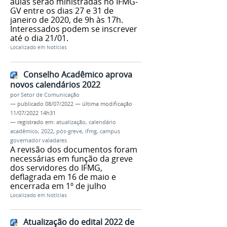
aulas serão ministradas no IFMG-
GV entre os dias 27 e 31 de
janeiro de 2020, de 9h às 17h.
Interessados podem se inscrever
até o dia 21/01.
Localizado em
Notícias
Conselho Acadêmico aprova
novos calendários 2022
por
Setor de Comunicação
—
publicado
08/07/2022
—
última modificação
11/07/2022 14h31
— registrado em:
atualização
,
calendário
acadêmico
,
2022
,
pós-greve
,
ifmg
,
campus
governador valadares
A revisão dos documentos foram
necessárias em função da greve
dos servidores do IFMG,
deflagrada em 16 de maio e
encerrada em 1º de julho
Localizado em
Notícias
Atualização do edital 2022 de