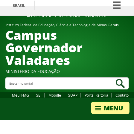
BRASIL
Simplifique!
ACESSIBILIDADE
ALTO CONTRASTE
MAPA DO SITE
Comunica BR
Instituto Federal de Educação, Ciência e Tecnologia de Minas Gerais
Campus
Participe
Governador
Acesso à informação
Valadares
Legislação
Canais
MINISTÉRIO DA EDUCAÇÃO
Buscar no portal
Bus
Meu IFMG
SEI
Moodle
SUAP
Portal Reitoria
Contato