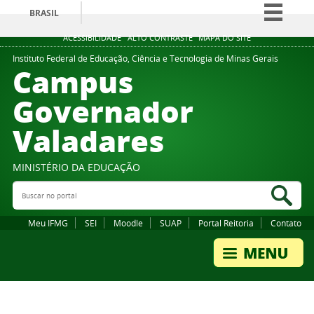
BRASIL
Simplifique!
ACESSIBILIDADE
ALTO CONTRASTE
MAPA DO SITE
Comunica BR
Instituto Federal de Educação, Ciência e Tecnologia de Minas Gerais
Campus
Participe
Governador
Acesso à informação
Valadares
Legislação
Canais
MINISTÉRIO DA EDUCAÇÃO
Buscar no portal
Bus
Meu IFMG
SEI
Moodle
SUAP
Portal Reitoria
Contato