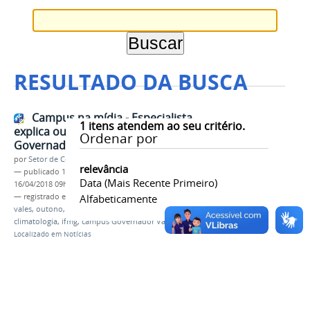
RESULTADO DA BUSCA
Campus na mídia - Especialista
1
itens atendem ao seu critério.
explica outono chuvoso em
Ordenar por
Governador Valadares
por
Setor de Comunicação
relevância
—
publicado
16/04/2018
—
última modificação
Data (mais Recente Primeiro)
16/04/2018 09h16
— registrado em:
mídia
Alfabeticamente
,
jornalismo
,
intertv dos
vales
,
outono
,
chuva
,
professora
,
daniela cunha
,
climatologia
,
ifmg
,
campus Governador Valadares
Localizado em
Notícias