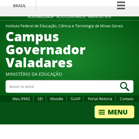
BRASIL
Simplifique!
ACESSIBILIDADE
ALTO CONTRASTE
MAPA DO SITE
Comunica BR
Instituto Federal de Educação, Ciência e Tecnologia de Minas Gerais
Campus
Participe
Governador
Acesso à informação
Valadares
Legislação
Canais
MINISTÉRIO DA EDUCAÇÃO
Buscar no portal
Bus
Meu IFMG
SEI
Moodle
SUAP
Portal Reitoria
Contato