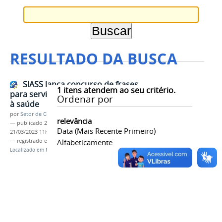
RESULTADO DA BUSCA
SIASS lança concurso de frases
1
itens atendem ao seu critério.
para servidores com tema voltado
Ordenar por
à saúde
por
Setor de Comunicação
relevância
—
publicado
21/03/2023
—
última modificação
Data (mais Recente Primeiro)
21/03/2023 11h33
— registrado em:
SIASS
Alfabeticamente
,
concurso de frases
,
saúde
Localizado em
Notícias