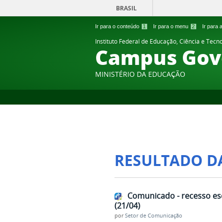
BRASIL
Ir para o conteúdo
1
Ir para o menu
2
Ir para
Instituto Federal de Educação, Ciência e Tecn
Campus Gov
MINISTÉRIO DA EDUCAÇÃO
RESULTADO D
Comunicado - recesso esc
(21/04)
por
Setor de Comunicação