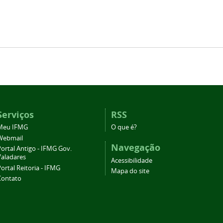
Serviços
RSS
Meu IFMG
O que é?
Webmail
Navegação
ortal Antigo - IFMG Gov.
Valadares
Acessibilidade
ortal Reitoria - IFMG
Mapa do site
Contato