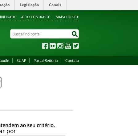
mação
Legislação
Canais
IBILIDADE
ALTO CONTRASTE
MAPA DO SITE
Buscar no portal
Buscar no portal
Facebook
Flickr
Instagram
YouTube
Twitter
oodle
SUAP
Portal Reitoria
Contato
atendem ao seu critério.
ar por