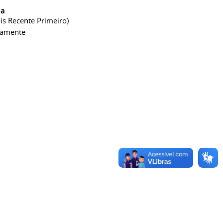
ia
is Recente Primeiro)
camente