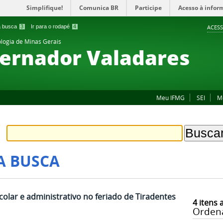
Simplifique!
Comunica BR
Participe
Acesso à infor
 a busca
3
Ir para o rodapé
4
ACESS
ologia de Minas Gerais
ernador Valadares
Meu IFMG
SEI
M
A BUSCA
olar e administrativo no feriado de Tiradentes
4
itens 
Orden