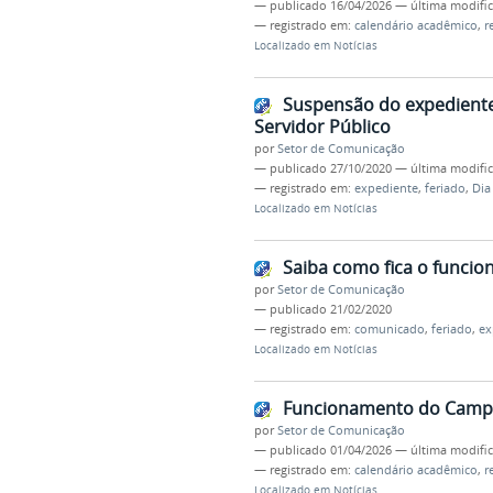
—
publicado
16/04/2026
—
última modifi
— registrado em:
calendário acadêmico
,
r
Localizado em
Notícias
Suspensão do expedient
Servidor Público
por
Setor de Comunicação
—
publicado
27/10/2020
—
última modifi
— registrado em:
expediente
,
feriado
,
Dia
Localizado em
Notícias
Saiba como fica o funci
por
Setor de Comunicação
—
publicado
21/02/2020
— registrado em:
comunicado
,
feriado
,
ex
Localizado em
Notícias
Funcionamento do Campus
por
Setor de Comunicação
—
publicado
01/04/2026
—
última modifi
— registrado em:
calendário acadêmico
,
r
Localizado em
Notícias