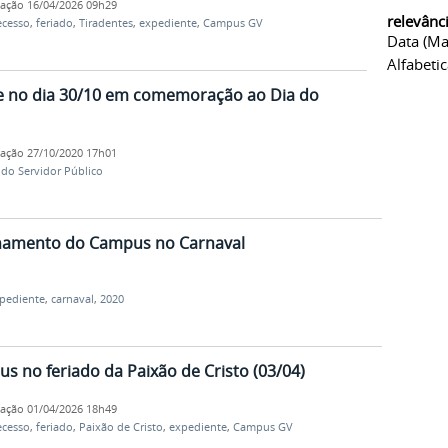
cação
16/04/2026 09h29
relevânc
ecesso
,
feriado
,
Tiradentes
,
expediente
,
Campus GV
Data (ma
Alfabeti
e no dia 30/10 em comemoração ao Dia do
cação
27/10/2020 17h01
 do Servidor Público
onamento do Campus no Carnaval
pediente
,
carnaval
,
2020
 no feriado da Paixão de Cristo (03/04)
cação
01/04/2026 18h49
ecesso
,
feriado
,
Paixão de Cristo
,
expediente
,
Campus GV