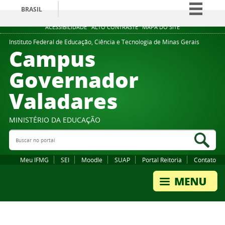
BRASIL
Simplifique!
ACESSIBILIDADE
ALTO CONTRASTE
MAPA DO SITE
Comunica BR
Instituto Federal de Educação, Ciência e Tecnologia de Minas Gerais
Campus
Participe
Governador
Acesso à informação
Valadares
Legislação
Canais
MINISTÉRIO DA EDUCAÇÃO
Buscar no portal
Bus
Meu IFMG
SEI
Moodle
SUAP
Portal Reitoria
Contato