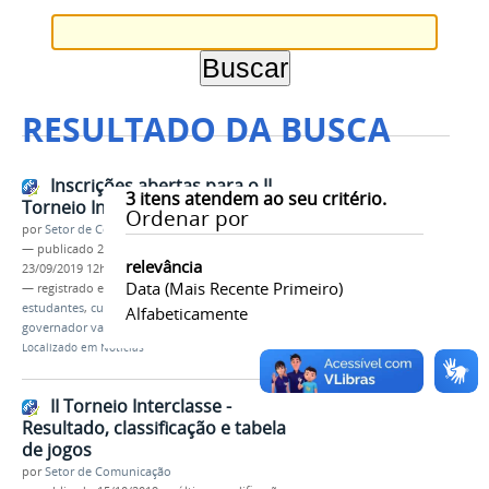
RESULTADO DA BUSCA
Inscrições abertas para o II
3
itens atendem ao seu critério.
Torneio Interclasses
Ordenar por
por
Setor de Comunicação
—
publicado
23/09/2019
—
última modificação
relevância
23/09/2019 12h51
Data (mais Recente Primeiro)
— registrado em:
torneio
,
interclasses
,
2019
,
estudantes
,
cursos técnicos
,
ifmg
,
campus
Alfabeticamente
governador valadares
Localizado em
Notícias
II Torneio Interclasse -
Resultado, classificação e tabela
de jogos
por
Setor de Comunicação