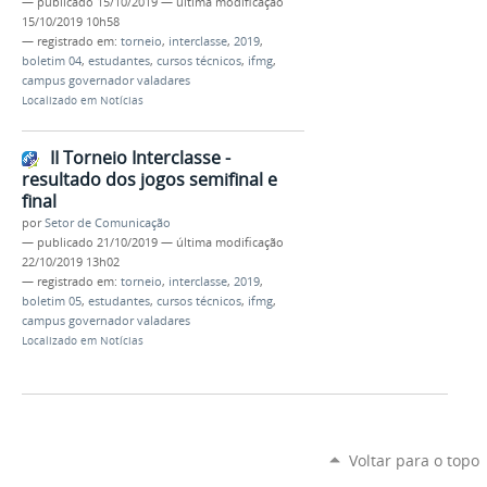
—
publicado
15/10/2019
—
última modificação
15/10/2019 10h58
— registrado em:
torneio
,
interclasse
,
2019
,
boletim 04
,
estudantes
,
cursos técnicos
,
ifmg
,
campus governador valadares
Localizado em
Notícias
II Torneio Interclasse -
resultado dos jogos semifinal e
final
por
Setor de Comunicação
—
publicado
21/10/2019
—
última modificação
22/10/2019 13h02
— registrado em:
torneio
,
interclasse
,
2019
,
boletim 05
,
estudantes
,
cursos técnicos
,
ifmg
,
campus governador valadares
Localizado em
Notícias
Voltar para o topo