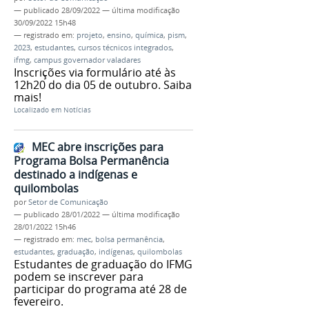
—
publicado
28/09/2022
—
última modificação
30/09/2022 15h48
— registrado em:
projeto
,
ensino
,
química
,
pism
,
2023
,
estudantes
,
cursos técnicos integrados
,
ifmg
,
campus governador valadares
Inscrições via formulário até às
12h20 do dia 05 de outubro. Saiba
mais!
Localizado em
Notícias
MEC abre inscrições para
Programa Bolsa Permanência
destinado a indígenas e
quilombolas
por
Setor de Comunicação
—
publicado
28/01/2022
—
última modificação
28/01/2022 15h46
— registrado em:
mec
,
bolsa permanência
,
estudantes
,
graduação
,
indígenas
,
quilombolas
Estudantes de graduação do IFMG
podem se inscrever para
participar do programa até 28 de
fevereiro.