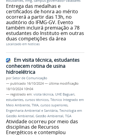
estudantes
,
ifmg
,
campus governador valadares
Entrega das medalhas e
certificados de honra ao mérito
ocorrerá a partir das 13h, no
auditório do IFMG-GV. Evento
também incluirá premiação a 78
estudantes do Instituto em outras
duas competições da área
Localizado em
Notícias
Em visita técnica, estudantes
conhecem rotina de usina
hidroelétrica
por
Setor de Comunicação
—
publicado
16/10/2024
—
última modificação
18/10/2024 10h04
— registrado em:
visita técnica
,
UHE Baguari
,
estudantes
,
cursos técnicos
,
Técnico Integrado em
Meio Ambiente
,
TMA
,
cursos superiores
,
Engenharia Ambiental e Sanitária
,
Tecnologia em
Gestão Ambiental
,
Gestão Ambiental
,
TGA
Atividade ocorreu por meio das
disciplinas de Recursos
Energéticos e contemplou