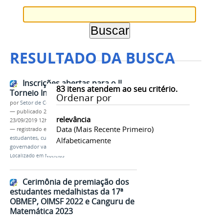
RESULTADO DA BUSCA
Inscrições abertas para o II
83
itens atendem ao seu critério.
Torneio Interclasses
Ordenar por
por
Setor de Comunicação
—
publicado
23/09/2019
—
última modificação
relevância
23/09/2019 12h51
Data (mais Recente Primeiro)
— registrado em:
torneio
,
interclasses
,
2019
,
estudantes
,
cursos técnicos
,
ifmg
,
campus
Alfabeticamente
governador valadares
Localizado em
Notícias
Cerimônia de premiação dos
estudantes medalhistas da 17ª
OBMEP, OIMSF 2022 e Canguru de
Matemática 2023