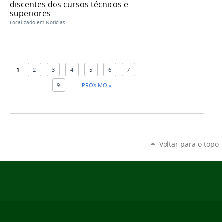
discentes dos cursos técnicos e
superiores
Localizado em
Notícias
1
2
3
4
5
6
7
...
9
PRÓXIMO »
Voltar para o topo