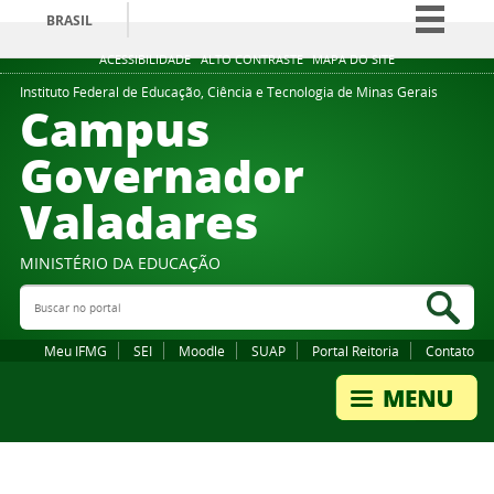
BRASIL
Simplifique!
ACESSIBILIDADE
ALTO CONTRASTE
MAPA DO SITE
Comunica BR
Instituto Federal de Educação, Ciência e Tecnologia de Minas Gerais
Campus
Participe
Governador
Acesso à informação
Valadares
Legislação
Canais
MINISTÉRIO DA EDUCAÇÃO
Buscar no portal
Bus
Meu IFMG
SEI
Moodle
SUAP
Portal Reitoria
Contato