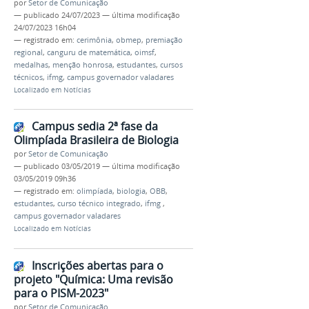
por
Setor de Comunicação
—
publicado
24/07/2023
—
última modificação
24/07/2023 16h04
— registrado em:
cerimônia
,
obmep
,
premiação
regional
,
canguru de matemática
,
oimsf
,
medalhas
,
menção honrosa
,
estudantes
,
cursos
técnicos
,
ifmg
,
campus governador valadares
Localizado em
Notícias
Campus sedia 2ª fase da
Olimpíada Brasileira de Biologia
por
Setor de Comunicação
—
publicado
03/05/2019
—
última modificação
03/05/2019 09h36
— registrado em:
olimpíada
,
biologia
,
OBB
,
estudantes
,
curso técnico integrado
,
ifmg
,
campus governador valadares
Localizado em
Notícias
Inscrições abertas para o
projeto "Química: Uma revisão
para o PISM-2023"
por
Setor de Comunicação