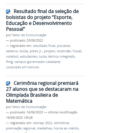
Resultado final da seleção de
bolsistas do projeto “Esporte,
Educação e Desenvolvimento
Pessoal”
por
Setor de Comunicação
—
publicado
23/08/2022
— registrado em:
resultado final
,
processo
seletivo
,
bolsa
,
pibex jr.
,
projeto
,
extensão
,
futsal
,
voleibol
,
estudantes
,
curso técnico integrado
,
ifmg
,
campus governador valadares
Localizado em
Notícias
Cerimônia regional premiará
27 alunos que se destacaram na
Olimpíada Brasileira de
Matemática
por
Setor de Comunicação
—
publicado
16/06/2023
—
última modificação
16/06/2023 13h26
— registrado em:
obmep 2022
,
cerimônia
,
premiação regional
,
medalhas
,
honra ao mérito
,