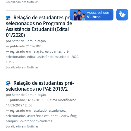
Localizado em
Notícias
Relação de estudantes pré-
selecionados no Programa de
Assistência Estudantil (Edital
01/2020)
por
Setor de Comunicação
—
publicado
21/02/2020
— registrado em:
relação
,
estudantes
,
pré-
selecionados
,
edital
,
assistência estudantil
,
2020
,
IFMG
Localizado em
Notícias
Relação de estudantes pré-
selecionados no PAE 2019/2
por
Setor de Comunicação
—
publicado
14/09/2019
—
última modificação
14/09/2019 12h06
— registrado em:
resultado
,
estudantes
,
selecionados
,
assistência estudantil
,
2019
,
ifmg
,
campus Governador Valadares
Localizado em
Notícias