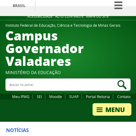
BRASIL
Simplifique!
ACESSIBILIDADE
ALTO CONTRASTE
MAPA DO SITE
Comunica BR
Instituto Federal de Educação, Ciência e Tecnologia de Minas Gerais
Campus
Participe
Governador
Acesso à informação
Valadares
Legislação
Canais
MINISTÉRIO DA EDUCAÇÃO
Buscar no portal
Bus
Meu IFMG
SEI
Moodle
SUAP
Portal Reitoria
Contato
NOTÍCIAS