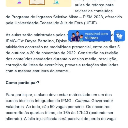
aulas de reforço para
revisar os conteúdos
do
Programa de Ingresso Seletivo Misto – PISM 2023, oferecido
pela Universidade Federal de Juiz de Fora (UFJF).
As aulas serão ministradas pelos professores de Química do
IFMG-GV: Deyse Bertolino,
Djolse Dantas e Tonimar Senra. As
atividades ocorrerão na
modalidade presencial,
entre os dias 5
de outubro a 30 de novembro de 2022
. Consistirão na revisão
dos conteúdos estudados durante o ensino médio, resolução,
correção de listas de exercícios, provas e redações simuladas
com a mesma estrutura do exame.
Como participar?
Para participar, o aluno deve estar matriculado em um dos
cursos técnicos Integrados do IFMG -
Campus
Governador
Valadares. Ao todo, são 50 vagas por série. Os encontros
ocorrerão às quartas-feiras, de 16h às 17h40 (podendo ser
alterado). A falta injustificada será passível de perda de vaga.