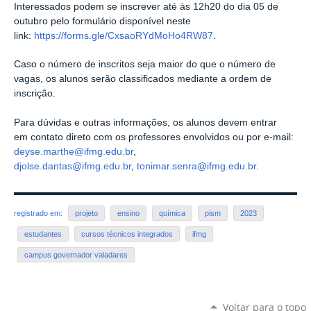
Interessados podem se inscrever
até às 12h20 do dia 05 de
outubro pelo f
ormulário disponível neste
link:
https://forms.gle/CxsaoRYdMoHo4RW87
.
Caso o número de inscritos seja maior do que o número de
vagas, os alunos serão classificados mediante a ordem de
inscrição.
Para dúvidas e outras informações, os alunos devem entrar
em
contato direto com os professores envolvidos ou por e-mail:
deyse.marthe@ifmg.edu.br
,
djolse.dantas@ifmg.edu.br
,
tonimar.senra@ifmg.edu.br
.
registrado em:
projeto
ensino
química
pism
2023
estudantes
cursos técnicos integrados
ifmg
campus governador valadares
Voltar para o topo