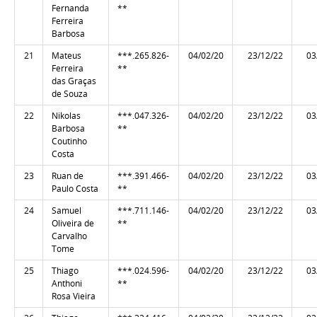
Fernanda
**
Ferreira
Barbosa
21
Mateus
***.265.826-
04/02/20
23/12/22
03
Ferreira
**
das Graças
de Souza
22
Nikolas
***.047.326-
04/02/20
23/12/22
03
Barbosa
**
Coutinho
Costa
23
Ruan de
***.391.466-
04/02/20
23/12/22
03
Paulo Costa
**
24
Samuel
***.711.146-
04/02/20
23/12/22
03
Oliveira de
**
Carvalho
Tome
25
Thiago
***.024.596-
04/02/20
23/12/22
03
Anthoni
**
Rosa Vieira