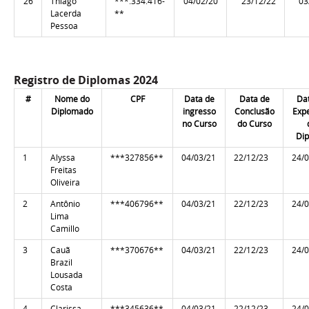
26
Thiago
***.334.416-
04/02/20
23/12/22
03
Lacerda
**
Pessoa
Registro de Diplomas 2024
#
Nome do
CPF
Data de
Data de
Da
Diplomado
ingresso
Conclusão
Exp
no Curso
do Curso
Di
1
Alyssa
***327856**
04/03/21
22/12/23
24/
Freitas
Oliveira
2
Antônio
***406796**
04/03/21
22/12/23
24/
Lima
Camillo
3
Cauã
***370676**
04/03/21
22/12/23
24/
Brazil
Lousada
Costa
4
Clarissa
***345636**
04/03/21
22/12/23
24/