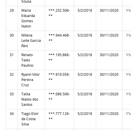
Sousa
29
Maria
***.252.506-
5/2/2018
30/11/2020
11
Eduarda
**
Gomes
Nalon
30
Milena
***.944.468-
5/2/2018
30/11/2020
11
Leite Garcia
**
Reis
31
Renato
***.195.866-
5/2/2018
30/11/2020
11
Tales
**
Paulino
32
Ryann Vitor
***.910.056-
5/2/2018
30/11/2020
11
Pereira
**
Cruz
33
Talita
***.086.506-
5/2/2018
30/11/2020
11
Matos dos
**
Santos
34
Tiago Eloir
***.777.126-
5/2/2018
30/11/2020
11
da Costa
**
Silva