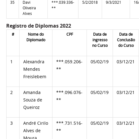
35
Davi
***.039.336-
5/2/2018
9/3/2021
16
Oliveira
**
Alves
Registro de Diplomas 2022
#
Nome do
CPF
Data de
Data de
Diplomado
ingresso
Conclusão
no Curso
do Curso
1
Alexandra
***.059.206-
05/02/19
03/12/21
Mendes
**
Freislebem
2
Amanda
***.096.076-
05/02/19
03/12/21
Souza de
**
Queiroz
3
André Cirilo
***.731.516-
05/02/19
03/12/21
Alves de
**
Moura