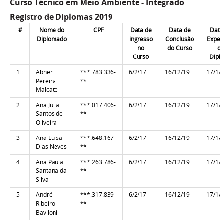
Curso Técnico em Meio Ambiente - Integrado
Registro de Diplomas 2019
#
Nome do
CPF
Data de
Data de
Dat
Diplomado
ingresso
Conclusão
Expe
no
do Curso
Curso
Dip
1
Abner
***.783.336-
6/2/17
16/12/19
17/1
Pereira
**
Malcate
2
Ana Julia
***.017.406-
6/2/17
16/12/19
17/1
Santos de
**
Oliveira
3
Ana Luisa
***.648.167-
6/2/17
16/12/19
17/1
Dias Neves
**
4
Ana Paula
***.263.786-
6/2/17
16/12/19
17/1
Santana da
**
Silva
5
André
***.317.839-
6/2/17
16/12/19
17/1
Ribeiro
**
Baviloni