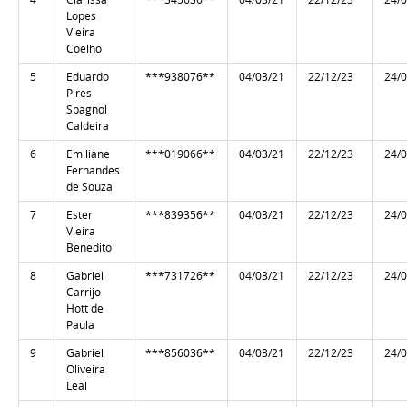
Lopes
Vieira
Coelho
5
Eduardo
***938076**
04/03/21
22/12/23
24/
Pires
Spagnol
Caldeira
6
Emiliane
***019066**
04/03/21
22/12/23
24/
Fernandes
de Souza
7
Ester
***839356**
04/03/21
22/12/23
24/
Vieira
Benedito
8
Gabriel
***731726**
04/03/21
22/12/23
24/
Carrijo
Hott de
Paula
9
Gabriel
***856036**
04/03/21
22/12/23
24/
Oliveira
Leal