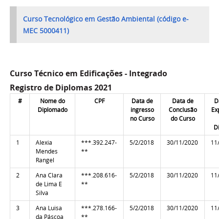
Curso Tecnológico em Gestão Ambiental (código e-
MEC 5000411)
Curso Técnico em Edificações - Integrado
Registro de Diplomas 2021
#
Nome do
CPF
Data de
Data de
D
Diplomado
ingresso
Conclusão
Ex
no Curso
do Curso
D
1
Alexia
***.392.247-
5/2/2018
30/11/2020
11
Mendes
**
Rangel
2
Ana Clara
***.208.616-
5/2/2018
30/11/2020
11
de Lima E
**
Silva
3
Ana Luisa
***.278.166-
5/2/2018
30/11/2020
11
da Páscoa
**