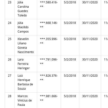
23
Júlia
***.580.416-
5/2/2018
30/11/2020
11
Carolina
**
Guedes
Toledo
24
Júlia
***.668.146-
5/2/2018
30/11/2020
11
Macêdo
**
Campos
25
Klevellin
***.355.996-
5/2/2018
30/11/2020
11
Liliano
**
Goveia
Nascimento
26
Lara
***.791.096-
5/2/2018
30/11/2020
11
Ferreira
**
Heringer
27
Luiz
***.826.376-
5/2/2018
30/11/2020
11
Henrique
**
Barbosa de
Souza
28
Marcos
***.981.666-
5/2/2018
30/11/2020
11
Vinícius de
**
Paula