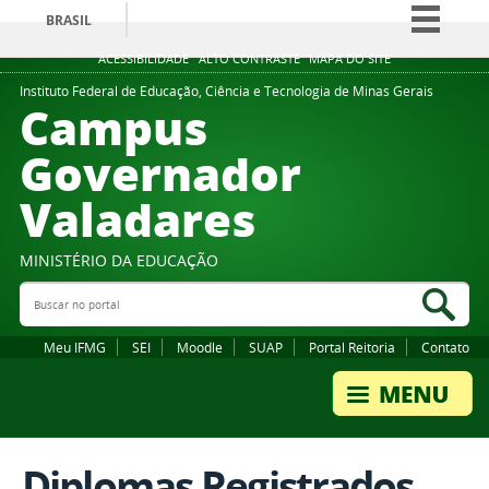
BRASIL
Simplifique!
ACESSIBILIDADE
ALTO CONTRASTE
MAPA DO SITE
Comunica BR
Instituto Federal de Educação, Ciência e Tecnologia de Minas Gerais
Campus
Participe
Governador
Acesso à informação
Valadares
Legislação
Canais
MINISTÉRIO DA EDUCAÇÃO
Buscar no portal
Bus
Meu IFMG
SEI
Moodle
SUAP
Portal Reitoria
Contato
Diplomas Registrados