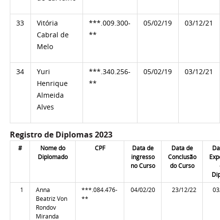
33
Vitória
***.009.300-
05/02/19
03/12/21
Cabral de
**
Melo
34
Yuri
***.340.256-
05/02/19
03/12/21
Henrique
**
Almeida
Alves
Registro de Diplomas 2023
#
Nome do
CPF
Data de
Data de
Da
Diplomado
ingresso
Conclusão
Exp
no Curso
do Curso
Di
1
Anna
***.084.476-
04/02/20
23/12/22
03
Beatriz Von
**
Rondov
Miranda