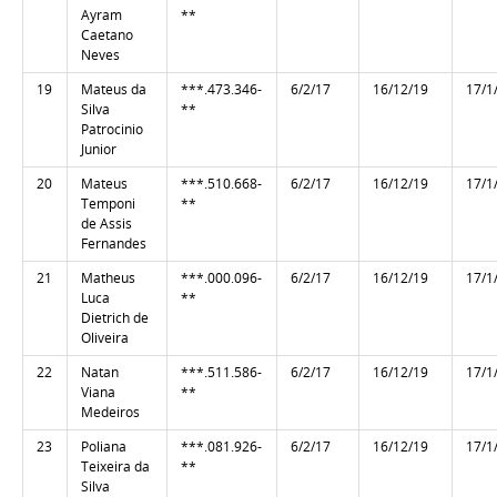
Ayram
**
Caetano
Neves
19
Mateus da
***.473.346-
6/2/17
16/12/19
17/1
Silva
**
Patrocinio
Junior
20
Mateus
***.510.668-
6/2/17
16/12/19
17/1
Temponi
**
de Assis
Fernandes
21
Matheus
***.000.096-
6/2/17
16/12/19
17/1
Luca
**
Dietrich de
Oliveira
22
Natan
***.511.586-
6/2/17
16/12/19
17/1
Viana
**
Medeiros
23
Poliana
***.081.926-
6/2/17
16/12/19
17/1
Teixeira da
**
Silva