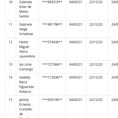
10
Gabriela
***963316**
04/03/21
22/12/23
24/
Ester de
Matos
Santos
11
Gabriela
***481796**
04/03/21
22/12/23
24/
Veiga
Schattner
12
Heitor
***574436**
04/03/21
22/12/23
24/
Miguel
Vieira
Laurentino
13
Ian Lima
***727566**
04/03/21
22/12/23
24/
Camargo
14
Isabelly
***112036**
04/03/21
22/12/23
24/
Raica
Figueredo
Nolasco
15
Jamilly
***503196**
04/03/21
22/12/23
24/
Ernesto
Custodio
de