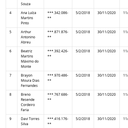
Souza
4
Ana Luíza
***.342.086-
5/2/2018
30/11/2020
11
Martins
**
Pinto
5
Arthur
***.871.876-
5/2/2018
30/11/2020
11
Antonino
**
Abreu
6
Beatriz
***.392.426-
5/2/2018
30/11/2020
11
Martins
**
Máximo do
Monte
7
Brayon
***.970.486-
5/2/2018
30/11/2020
11
Moura Dias
**
Fernandes
8
Breno
***.767.686-
5/2/2018
30/11/2020
11
Resende
**
Cordeiro
Faria
9
Davi Torres
***.416.176-
5/2/2018
30/11/2020
11
Silva
**