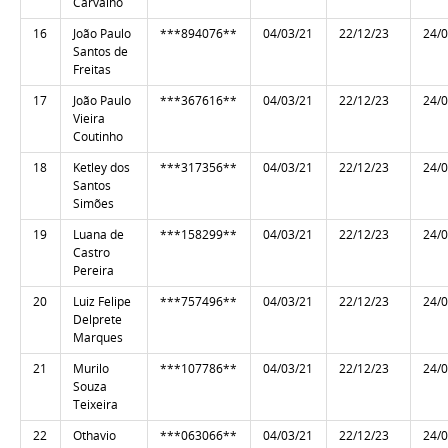
Carvalho
16
João Paulo
***894076**
04/03/21
22/12/23
24/
Santos de
Freitas
17
João Paulo
***367616**
04/03/21
22/12/23
24/
Vieira
Coutinho
18
Ketley dos
***317356**
04/03/21
22/12/23
24/
Santos
Simões
19
Luana de
***158299**
04/03/21
22/12/23
24/
Castro
Pereira
20
Luiz Felipe
***757496**
04/03/21
22/12/23
24/
Delprete
Marques
21
Murilo
***107786**
04/03/21
22/12/23
24/
Souza
Teixeira
22
Othavio
***063066**
04/03/21
22/12/23
24/