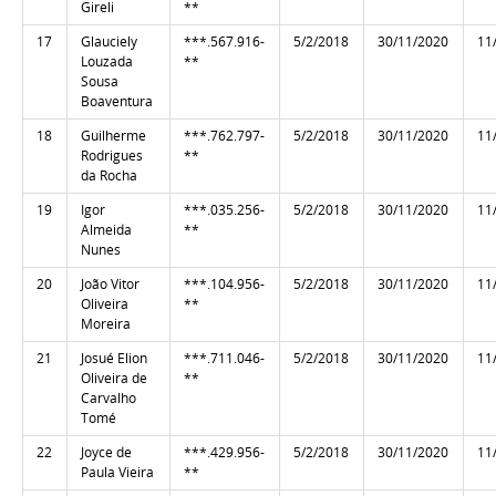
Gireli
**
17
Glauciely
***.567.916-
5/2/2018
30/11/2020
11
Louzada
**
Sousa
Boaventura
18
Guilherme
***.762.797-
5/2/2018
30/11/2020
11
Rodrigues
**
da Rocha
19
Igor
***.035.256-
5/2/2018
30/11/2020
11
Almeida
**
Nunes
20
João Vitor
***.104.956-
5/2/2018
30/11/2020
11
Oliveira
**
Moreira
21
Josué Elion
***.711.046-
5/2/2018
30/11/2020
11
Oliveira de
**
Carvalho
Tomé
22
Joyce de
***.429.956-
5/2/2018
30/11/2020
11
Paula Vieira
**