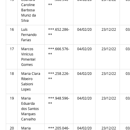
Caroline
**
Barbosa
Muniz da
Silva
16
Luís
***.652.286-
04/02/20
23/12/22
03
Fernando
**
Farias
17
Marcos
***.666.576-
04/02/20
23/12/22
03
Vinícius
**
Pimentel
Gomes
18
Maria Clara
***.258.226-
04/02/20
23/12/22
03
Ribeiro
**
Sabioni
Lopes
19
Maria
***.948.596-
04/02/20
23/12/22
03
Eduarda
**
dos Santos
Marques
Carvalho
20
Maria
***.205.046-
04/02/20
23/12/22
03