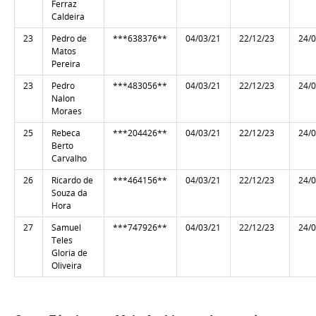
Ferraz
Caldeira
23
Pedro de
***638376**
04/03/21
22/12/23
24/
Matos
Pereira
23
Pedro
***483056**
04/03/21
22/12/23
24/
Nalon
Moraes
25
Rebeca
***204426**
04/03/21
22/12/23
24/
Berto
Carvalho
26
Ricardo de
***464156**
04/03/21
22/12/23
24/
Souza da
Hora
27
Samuel
***747926**
04/03/21
22/12/23
24/
Teles
Gloria de
Oliveira