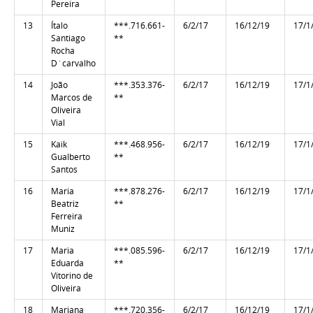
Pereira
13
Ítalo
***.716.661-
6/2/17
16/12/19
17/1
Santiago
**
Rocha
D`carvalho
14
João
***.353.376-
6/2/17
16/12/19
17/1
Marcos de
**
Oliveira
Vial
15
Kaik
***.468.956-
6/2/17
16/12/19
17/1
Gualberto
**
Santos
16
Maria
***.878.276-
6/2/17
16/12/19
17/1
Beatriz
**
Ferreira
Muniz
17
Maria
***.085.596-
6/2/17
16/12/19
17/1
Eduarda
**
Vitorino de
Oliveira
18
Mariana
***.720.356-
6/2/17
16/12/19
17/1