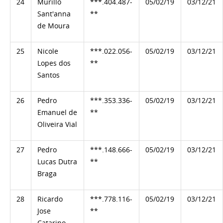
24
Murillo
***.404.487-
05/02/19
03/12/21
Sant'anna
**
de Moura
25
Nicole
***.022.056-
05/02/19
03/12/21
Lopes dos
**
Santos
26
Pedro
***.353.336-
05/02/19
03/12/21
Emanuel de
**
Oliveira Vial
27
Pedro
***.148.666-
05/02/19
03/12/21
Lucas Dutra
**
Braga
28
Ricardo
***.778.116-
05/02/19
03/12/21
Jose
**
Catarino