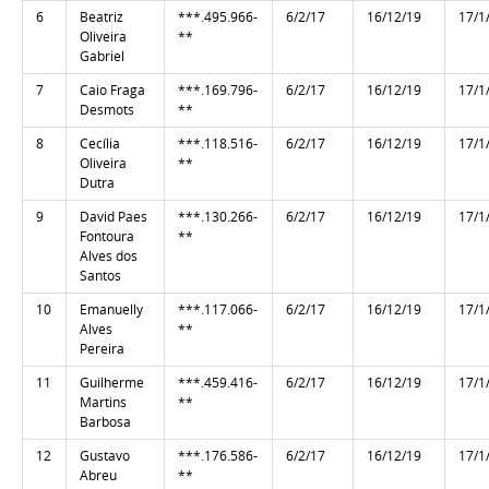
6
Beatriz
***.495.966-
6/2/17
16/12/19
17/1
Oliveira
**
Gabriel
7
Caio Fraga
***.169.796-
6/2/17
16/12/19
17/1
Desmots
**
8
Cecília
***.118.516-
6/2/17
16/12/19
17/1
Oliveira
**
Dutra
9
David Paes
***.130.266-
6/2/17
16/12/19
17/1
Fontoura
**
Alves dos
Santos
10
Emanuelly
***.117.066-
6/2/17
16/12/19
17/1
Alves
**
Pereira
11
Guilherme
***.459.416-
6/2/17
16/12/19
17/1
Martins
**
Barbosa
12
Gustavo
***.176.586-
6/2/17
16/12/19
17/1
Abreu
**