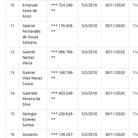
10
Emanuel
***.724.296-
5/2/2018
30/11/2020
11
Alves de
**
Assis
11
Gabriel
***.176.958-
5/2/2018
30/11/2020
11
Fernandes
**
de Sousa
Santana
12
Gabriel
***.086.766-
5/2/2018
30/11/2020
11
Nertas
**
Vieira
13
Gabriel
***.168.746-
5/2/2018
30/11/2020
11
Vilas Novas
**
Souza
14
Gabriele
***.403.246-
5/2/2018
30/11/2020
11
Pereira da
**
Silva
15
Geórgia
***.230.626-
5/2/2018
30/11/2020
11
Esteves
**
Santos
16
Giovanni
***.139.247-
5/2/2018
30/11/2020
11