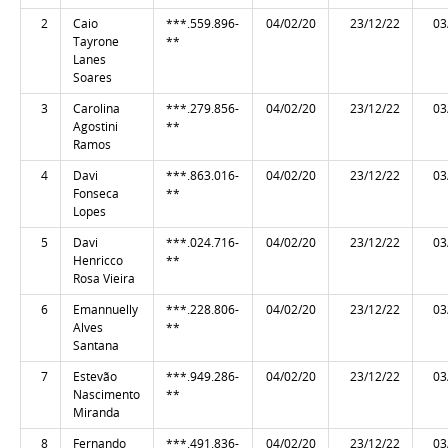
2
Caio
***.559.896-
04/02/20
23/12/22
03
Tayrone
**
Lanes
Soares
3
Carolina
***.279.856-
04/02/20
23/12/22
03
Agostini
**
Ramos
4
Davi
***.863.016-
04/02/20
23/12/22
03
Fonseca
**
Lopes
5
Davi
***.024.716-
04/02/20
23/12/22
03
Henricco
**
Rosa Vieira
6
Emannuelly
***.228.806-
04/02/20
23/12/22
03
Alves
**
Santana
7
Estevão
***.949.286-
04/02/20
23/12/22
03
Nascimento
**
Miranda
8
Fernando
***.491.836-
04/02/20
23/12/22
03