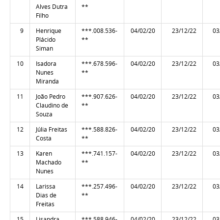
Alves Dutra
**
Filho
9
Henrique
***.008.536-
04/02/20
23/12/22
03
Plácido
**
Siman
10
Isadora
***.678.596-
04/02/20
23/12/22
03
Nunes
**
Miranda
11
João Pedro
***.907.626-
04/02/20
23/12/22
03
Claudino de
**
Souza
12
Júlia Freitas
***.588.826-
04/02/20
23/12/22
03
Costa
**
13
Karen
***.741.157-
04/02/20
23/12/22
03
Machado
**
Nunes
14
Larissa
***.257.496-
04/02/20
23/12/22
03
Dias de
**
Freitas
15
Lisandra
***.588.946-
04/02/20
23/12/22
03