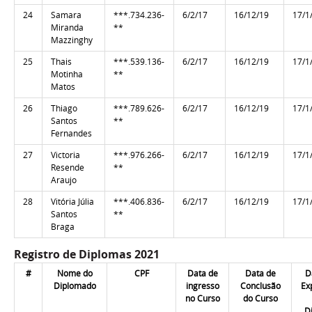
24
Samara
***.734.236-
6/2/17
16/12/19
17/1
Miranda
**
Mazzinghy
25
Thais
***.539.136-
6/2/17
16/12/19
17/1
Motinha
**
Matos
26
Thiago
***.789.626-
6/2/17
16/12/19
17/1
Santos
**
Fernandes
27
Victoria
***.976.266-
6/2/17
16/12/19
17/1
Resende
**
Araujo
28
Vitória Júlia
***.406.836-
6/2/17
16/12/19
17/1
Santos
**
Braga
Registro de Diplomas 2021
#
Nome do
CPF
Data de
Data de
D
Diplomado
ingresso
Conclusão
Ex
no Curso
do Curso
D