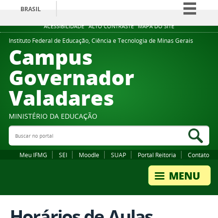
BRASIL
Simplifique!
ACESSIBILIDADE
ALTO CONTRASTE
MAPA DO SITE
Comunica BR
Instituto Federal de Educação, Ciência e Tecnologia de Minas Gerais
Campus
Participe
Governador
Acesso à informação
Valadares
Legislação
Canais
MINISTÉRIO DA EDUCAÇÃO
Buscar no portal
Bus
Meu IFMG
SEI
Moodle
SUAP
Portal Reitoria
Contato
Horários de Aulas