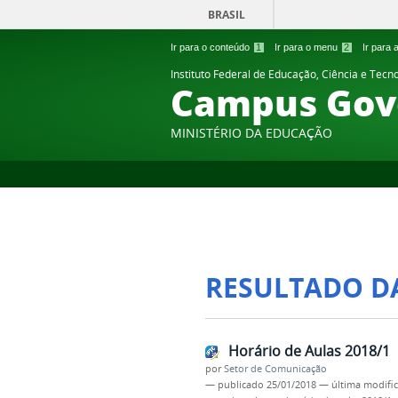
BRASIL
Ir para o conteúdo
1
Ir para o menu
2
Ir para
Instituto Federal de Educação, Ciência e Tecn
Campus Gov
MINISTÉRIO DA EDUCAÇÃO
RESULTADO D
Horário de Aulas 2018/1
por
Setor de Comunicação
—
publicado
25/01/2018
—
última modifi