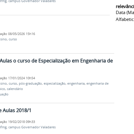
ifmg
,
campus Governador Valadares
relevânc
Data (ma
Alfabeti
cação
08/05/2026 15h16
sino
,
curso
 Aulas o curso de Especialização em Engenharia de
cação
17/01/2024 10h54
sino
,
curso
,
pós-graduação
,
especialização
,
engenharia
,
engenharia de
ico
,
calendário
duação
e Aulas 2018/1
cação
19/02/2018 09h33
ifmg
,
campus Governador Valadares