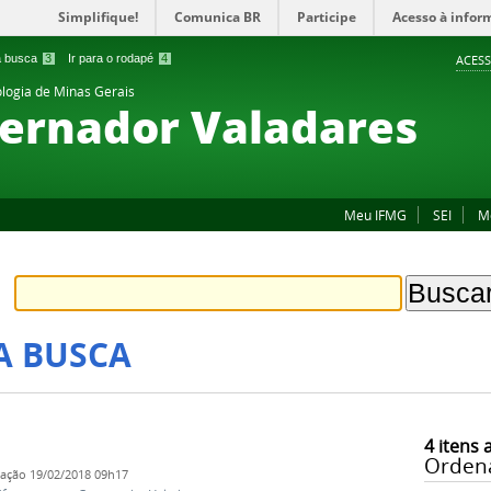
Simplifique!
Comunica BR
Participe
Acesso à infor
 a busca
3
Ir para o rodapé
4
ACESS
ologia de Minas Gerais
ernador Valadares
Meu IFMG
SEI
M
A BUSCA
4
itens 
Orden
cação
19/02/2018 09h17