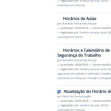
— registrado em:
horário de aula
,
2018/1
,
Localizado em
Notícias
Horários de Aulas
por
Ronaldo Fernandes Roque
—
publicado
16/04/2018
—
última modifi
— registrado em:
horário de aula
,
Aula
,
En
Localizado em
Ensino
Horários e Calendário de
Segurança do Trabalho
por
Ronaldo Fernandes Roque
—
publicado
16/04/2018
—
última modifi
— registrado em:
horário de aula
,
Aula
,
En
segurança do trabalho
,
calendário acadêm
Localizado em
Pesquisa, Inovação e Pós-gra
Atualização do Horário d
por
Setor de Comunicação
—
publicado
18/02/2018
—
última modifi
— registrado em:
horário de aula
,
2018/1
,
Localizado em
Notícias