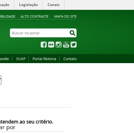
mação
Legislação
Canais
IBILIDADE
ALTO CONTRASTE
MAPA DO SITE
Buscar no portal
Buscar no portal
Facebook
Flickr
Instagram
YouTube
Twitter
oodle
SUAP
Portal Reitoria
Contato
atendem ao seu critério.
ar por