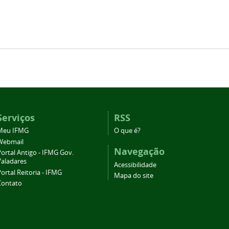
Serviços
RSS
Meu IFMG
O que é?
Webmail
Navegação
ortal Antigo - IFMG Gov.
Valadares
Acessibilidade
ortal Reitoria - IFMG
Mapa do site
Contato