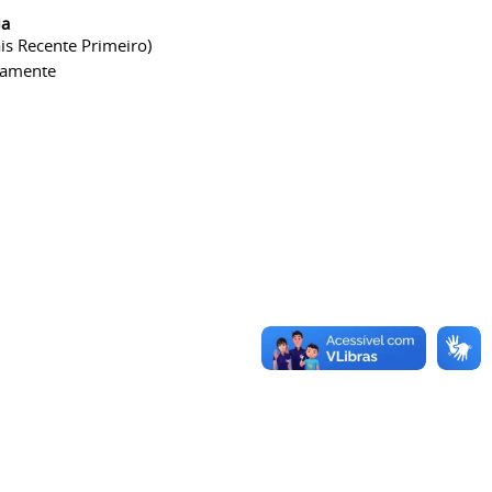
ia
is Recente Primeiro)
camente