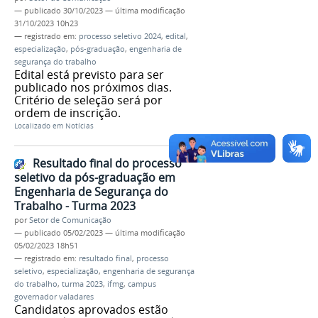
—
publicado
30/10/2023
—
última modificação
31/10/2023 10h23
— registrado em:
processo seletivo 2024
,
edital
,
especialização
,
pós-graduação
,
engenharia de
segurança do trabalho
Edital está previsto para ser
publicado nos próximos dias.
Critério de seleção será por
ordem de inscrição.
Localizado em
Notícias
Resultado final do processo
seletivo da pós-graduação em
Engenharia de Segurança do
Trabalho - Turma 2023
por
Setor de Comunicação
—
publicado
05/02/2023
—
última modificação
05/02/2023 18h51
— registrado em:
resultado final
,
processo
seletivo
,
especialização
,
engenharia de segurança
do trabalho
,
turma 2023
,
ifmg
,
campus
governador valadares
Candidatos aprovados estão