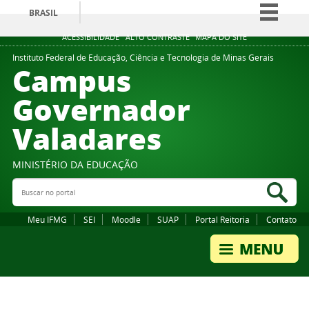
BRASIL
Simplifique!
ACESSIBILIDADE
ALTO CONTRASTE
MAPA DO SITE
Comunica BR
Instituto Federal de Educação, Ciência e Tecnologia de Minas Gerais
Campus
Participe
Governador
Acesso à informação
Valadares
Legislação
Canais
MINISTÉRIO DA EDUCAÇÃO
Buscar no portal
Bus
Meu IFMG
SEI
Moodle
SUAP
Portal Reitoria
Contato