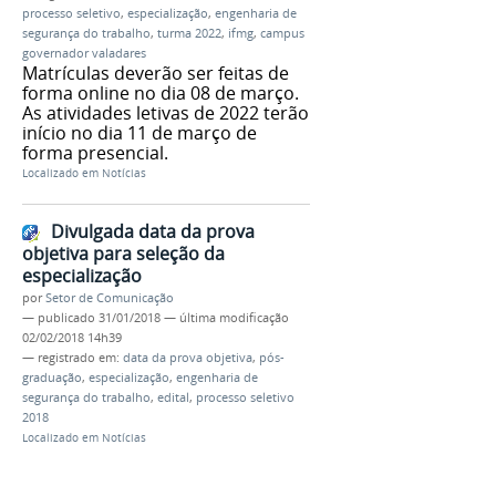
processo seletivo
,
especialização
,
engenharia de
segurança do trabalho
,
turma 2022
,
ifmg
,
campus
governador valadares
Matrículas deverão ser feitas de
forma online no dia 08 de março.
As atividades letivas de 2022 terão
início no dia 11 de março de
forma presencial.
Localizado em
Notícias
Divulgada data da prova
objetiva para seleção da
especialização
por
Setor de Comunicação
—
publicado
31/01/2018
—
última modificação
02/02/2018 14h39
— registrado em:
data da prova objetiva
,
pós-
graduação
,
especialização
,
engenharia de
segurança do trabalho
,
edital
,
processo seletivo
2018
Localizado em
Notícias