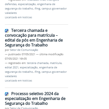
deferidas
,
especialização
,
engenharia de
segurança do trabalho
,
ifmg
,
campus governador
valadares
Localizado em
Notícias
Terceira chamada e
convocação para matrícula –
edital da pós em Engenharia de
Segurança do Trabalho
por
Setor de Comunicação
—
publicado
07/05/2021
—
última modificação
07/05/2021 16h35
— registrado em:
terceira chamada
,
matrícula
,
edital 2021
,
especialização
,
engenharia de
segurança do trabalho
,
ifmg
,
campus governador
valadares
Localizado em
Notícias
Processo seletivo 2024 da
especialização em Engenharia de
Segurança do Trabalho
por
Setor de Comunicação