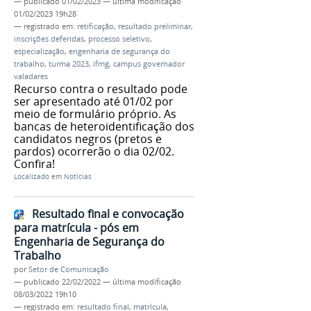
—
publicado
01/02/2023
—
última modificação
01/02/2023 19h28
— registrado em:
retificação
,
resultado preliminar
,
inscrições deferidas
,
processo seletivo
,
especialização
,
engenharia de segurança do
trabalho
,
turma 2023
,
ifmg
,
campus governador
valadares
Recurso contra o resultado pode
ser apresentado até 01/02 por
meio de formulário próprio. As
bancas de heteroidentificação dos
candidatos negros (pretos e
pardos) ocorrerão o dia 02/02.
Confira!
Localizado em
Notícias
Resultado final e convocação
para matrícula - pós em
Engenharia de Segurança do
Trabalho
por
Setor de Comunicação
—
publicado
22/02/2022
—
última modificação
08/03/2022 19h10
— registrado em:
resultado final
,
matrícula
,