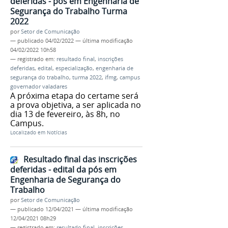
deferidas - pós em Engenharia de
Segurança do Trabalho Turma
2022
por
Setor de Comunicação
—
publicado
04/02/2022
—
última modificação
04/02/2022 10h58
— registrado em:
resultado final
,
inscrições
deferidas
,
edital
,
especialização
,
engenharia de
segurança do trabalho
,
turma 2022
,
ifmg
,
campus
governador valadares
A próxima etapa do certame será
a prova objetiva, a ser aplicada no
dia 13 de fevereiro, às 8h, no
Campus.
Localizado em
Notícias
Resultado final das inscrições
deferidas - edital da pós em
Engenharia de Segurança do
Trabalho
por
Setor de Comunicação
—
publicado
12/04/2021
—
última modificação
12/04/2021 08h29
— registrado em:
resultado final
,
inscrições