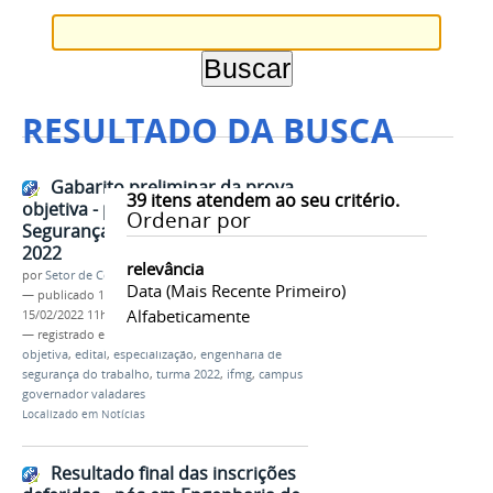
RESULTADO DA BUSCA
Gabarito preliminar da prova
39
itens atendem ao seu critério.
objetiva - pós em Engenharia de
Ordenar por
Segurança do Trabalho Turma
2022
relevância
por
Setor de Comunicação
Data (mais Recente Primeiro)
—
publicado
15/02/2022
—
última modificação
Alfabeticamente
15/02/2022 11h24
— registrado em:
gabarito preliminar
,
prova
objetiva
,
edital
,
especialização
,
engenharia de
segurança do trabalho
,
turma 2022
,
ifmg
,
campus
governador valadares
Localizado em
Notícias
Resultado final das inscrições