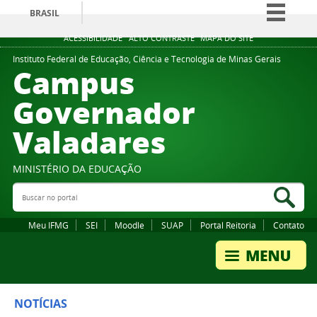
BRASIL
Simplifique!
ACESSIBILIDADE
ALTO CONTRASTE
MAPA DO SITE
Comunica BR
Instituto Federal de Educação, Ciência e Tecnologia de Minas Gerais
Campus
Participe
Governador
Acesso à informação
Valadares
Legislação
Canais
MINISTÉRIO DA EDUCAÇÃO
Buscar no portal
Bus
Meu IFMG
SEI
Moodle
SUAP
Portal Reitoria
Contato
NOTÍCIAS