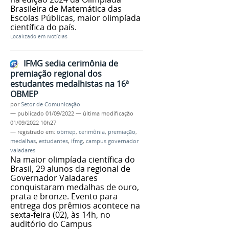
Brasileira de Matemática das
Escolas Públicas, maior olimpíada
científica do país.
Localizado em
Notícias
IFMG sedia cerimônia de
premiação regional dos
estudantes medalhistas na 16ª
OBMEP
por
Setor de Comunicação
—
publicado
01/09/2022
—
última modificação
01/09/2022 10h27
— registrado em:
obmep
,
cerimônia
,
premiação
,
medalhas
,
estudantes
,
ifmg
,
campus governador
valadares
Na maior olimpíada científica do
Brasil, 29 alunos da regional de
Governador Valadares
conquistaram medalhas de ouro,
prata e bronze. Evento para
entrega dos prêmios acontece na
sexta-feira (02), às 14h, no
auditório do Campus