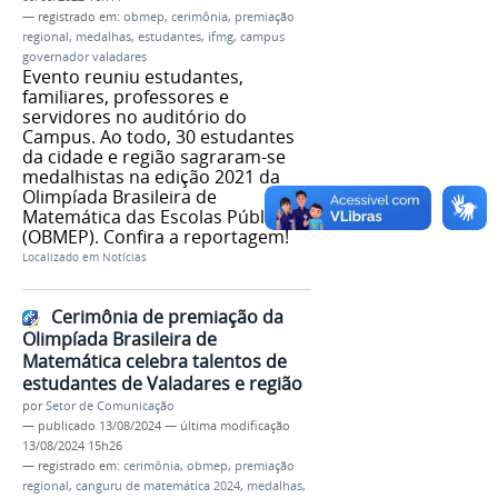
— registrado em:
obmep
,
cerimônia
,
premiação
regional
,
medalhas
,
estudantes
,
ifmg
,
campus
governador valadares
Evento reuniu estudantes,
familiares, professores e
servidores no auditório do
Campus. Ao todo, 30 estudantes
da cidade e região sagraram-se
medalhistas na edição 2021 da
Olimpíada Brasileira de
Matemática das Escolas Públicas
(OBMEP). Confira a reportagem!
Localizado em
Notícias
Cerimônia de premiação da
Olimpíada Brasileira de
Matemática celebra talentos de
estudantes de Valadares e região
por
Setor de Comunicação
—
publicado
13/08/2024
—
última modificação
13/08/2024 15h26
— registrado em:
cerimônia
,
obmep
,
premiação
regional
,
canguru de matemática 2024
,
medalhas
,