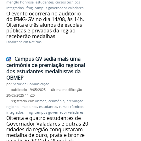
menção honrosa
,
estudantes
,
cursos técnicos
integrados
,
ifmg
,
campus governador valadares
O evento ocorrerá no auditório
do IFMG-GV no dia 14/08, às 14h.
Oitenta e três alunos de escolas
públicas e privadas da região
receberão medalhas
Localizado em
Notícias
Campus GV sedia mais uma
cerimônia de premiação regional
dos estudantes medalhistas da
OBMEP
por
Setor de Comunicação
—
publicado
19/05/2025
—
última modificação
20/05/2025 11h20
— registrado em:
obmep
,
cerimônia
,
premiação
regional
,
medalhas
,
estudantes
,
cursos técnicos
integrados
,
ifmg
,
campus governador valadares
Oitenta e quatro estudantes de
Governador Valadares e outras 20
cidades da região conquistaram
medalha de ouro, prata e bronze
na edição 2024 da Olimpíada