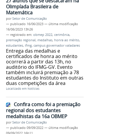
27 alunos que se destacaram na
Olimpíada Brasileira de
Matemática
por
Setor de Comunicação
—
publicado
16/06/2023
—
última modificação
16/06/2023 13h26
— registrado em:
obmep 2022
,
cerimônia
,
premiação regional
,
medalhas
,
honra ao mérito
,
estudantes
,
ifmg
,
campus governador valadares
Entrega das medalhas e
certificados de honra ao mérito
ocorrerá a partir das 13h, no
auditório do IFMG-GV. Evento
também incluirá premiação a 78
estudantes do Instituto em outras
duas competições da área
Localizado em
Notícias
Confira como foi a premiação
regional dos estudantes
medalhistas da 16a OBMEP
por
Setor de Comunicação
—
publicado
09/09/2022
—
última modificação
09/09/2022 16h11