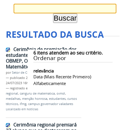
RESULTADO DA BUSCA
Cerimônia de premiação dos
6
itens atendem ao seu critério.
estudantes medalhistas da 17ª
Ordenar por
OBMEP, OIMSF 2022 e Canguru de
Matemática 2023
relevância
por
Setor de Comunicação
Data (mais Recente Primeiro)
—
publicado
24/07/2023
—
última modificação
Alfabeticamente
24/07/2023 16h04
— registrado em:
cerimônia
,
obmep
,
premiação
regional
,
canguru de matemática
,
oimsf
,
medalhas
,
menção honrosa
,
estudantes
,
cursos
técnicos
,
ifmg
,
campus governador valadares
Localizado em
Notícias
Cerimônia regional premiará