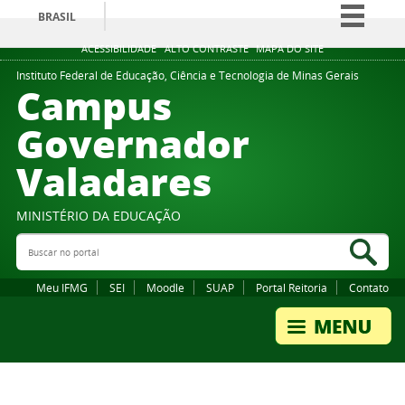
BRASIL
Simplifique!
ACESSIBILIDADE
ALTO CONTRASTE
MAPA DO SITE
Comunica BR
Instituto Federal de Educação, Ciência e Tecnologia de Minas Gerais
Campus
Participe
Governador
Acesso à informação
Valadares
Legislação
Canais
MINISTÉRIO DA EDUCAÇÃO
Buscar no portal
Bus
Meu IFMG
SEI
Moodle
SUAP
Portal Reitoria
Contato