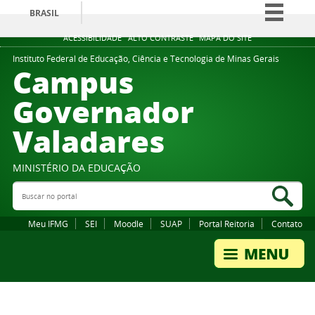
BRASIL
Simplifique!
ACESSIBILIDADE
ALTO CONTRASTE
MAPA DO SITE
Comunica BR
Instituto Federal de Educação, Ciência e Tecnologia de Minas Gerais
Campus
Participe
Governador
Acesso à informação
Valadares
Legislação
Canais
MINISTÉRIO DA EDUCAÇÃO
Buscar no portal
Bus
Meu IFMG
SEI
Moodle
SUAP
Portal Reitoria
Contato