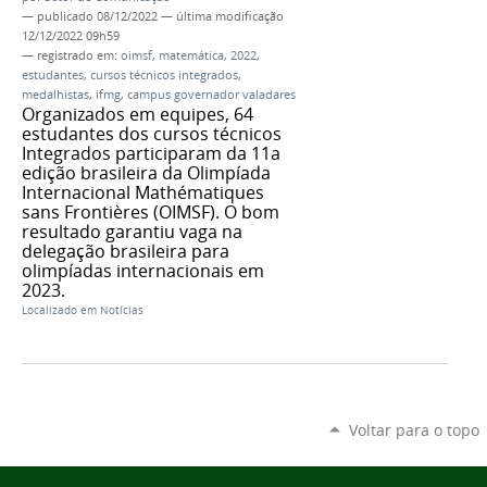
—
publicado
08/12/2022
—
última modificação
12/12/2022 09h59
— registrado em:
oimsf
,
matemática
,
2022
,
estudantes
,
cursos técnicos integrados
,
medalhistas
,
ifmg
,
campus governador valadares
Organizados em equipes, 64
estudantes dos cursos técnicos
Integrados participaram da 11a
edição brasileira da Olimpíada
Internacional Mathématiques
sans Frontières (OIMSF). O bom
resultado garantiu vaga na
delegação brasileira para
olimpíadas internacionais em
2023.
Localizado em
Notícias
Voltar para o topo