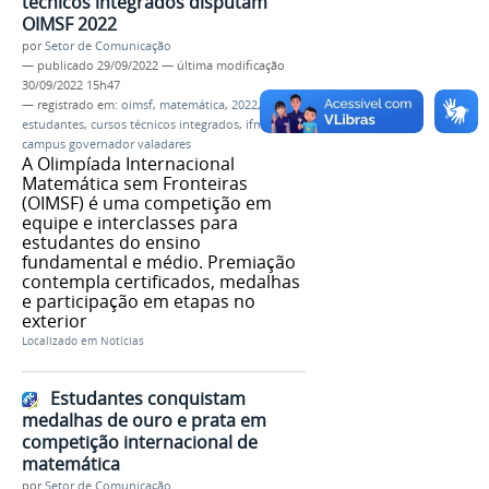
técnicos integrados disputam
OIMSF 2022
por
Setor de Comunicação
—
publicado
29/09/2022
—
última modificação
30/09/2022 15h47
— registrado em:
oimsf
,
matemática
,
2022
,
fase 1
,
estudantes
,
cursos técnicos integrados
,
ifmg
,
campus governador valadares
A Olimpíada Internacional
Matemática sem Fronteiras
(OIMSF) é uma competição em
equipe e interclasses para
estudantes do ensino
fundamental e médio. Premiação
contempla certificados, medalhas
e participação em etapas no
exterior
Localizado em
Notícias
Estudantes conquistam
medalhas de ouro e prata em
competição internacional de
matemática
por
Setor de Comunicação