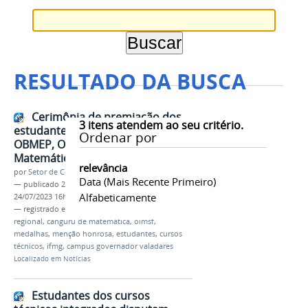
RESULTADO DA BUSCA
Cerimônia de premiação dos
3
itens atendem ao seu critério.
estudantes medalhistas da 17ª
Ordenar por
OBMEP, OIMSF 2022 e Canguru de
Matemática 2023
relevância
por
Setor de Comunicação
Data (mais Recente Primeiro)
—
publicado
24/07/2023
—
última modificação
Alfabeticamente
24/07/2023 16h04
— registrado em:
cerimônia
,
obmep
,
premiação
regional
,
canguru de matemática
,
oimsf
,
medalhas
,
menção honrosa
,
estudantes
,
cursos
técnicos
,
ifmg
,
campus governador valadares
Localizado em
Notícias
Estudantes dos cursos