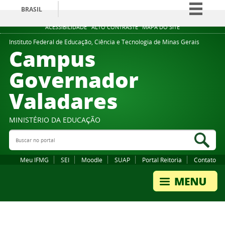
BRASIL
Simplifique!
ACESSIBILIDADE
ALTO CONTRASTE
MAPA DO SITE
Comunica BR
Instituto Federal de Educação, Ciência e Tecnologia de Minas Gerais
Campus
Participe
Governador
Acesso à informação
Valadares
Legislação
Canais
MINISTÉRIO DA EDUCAÇÃO
Buscar no portal
Bus
Meu IFMG
SEI
Moodle
SUAP
Portal Reitoria
Contato