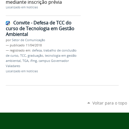
mediante inscrição prévia
Localizado em
Notícias
Convite - Defesa de TCC do
curso de Tecnologia em Gestão
Ambiental
por
Setor de Comunicação
—
publicado
11/04/2018
— registrado em:
defesa
,
trabalho de conclusão
de curso
,
TCC
,
graduação
,
tecnologia em gestão
ambiental
,
TGA
,
ifmg
,
campus Governador
Valadares
Localizado em
Notícias
Voltar para o topo