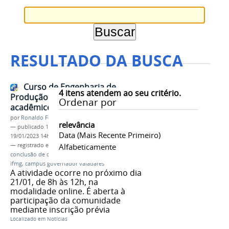
RESULTADO DA BUSCA
Curso de Engenharia de
4
itens atendem ao seu critério.
Produção promove seminário
Ordenar por
acadêmico no próximo sábado
por
Ronaldo Fernandes Roque
relevância
—
publicado
19/01/2023
—
última modificação
Data (mais Recente Primeiro)
19/01/2023 14h27
— registrado em:
sacc
Alfabeticamente
,
2023
,
trabalho de
conclusão de curso
,
tcc
,
engenharia de produção
,
ifmg
,
campus governador valadares
A atividade ocorre no próximo dia
21/01, de 8h às 12h, na
modalidade online. É aberta à
participação da comunidade
mediante inscrição prévia
Localizado em
Notícias