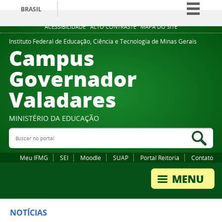
BRASIL
Simplifique!
ACESSIBILIDADE
ALTO CONTRASTE
MAPA DO SITE
Comunica BR
Instituto Federal de Educação, Ciência e Tecnologia de Minas Gerais
Campus
Participe
Governador
Acesso à informação
Valadares
Legislação
Canais
MINISTÉRIO DA EDUCAÇÃO
Buscar no portal
Bus
Meu IFMG
SEI
Moodle
SUAP
Portal Reitoria
Contato
NOTÍCIAS