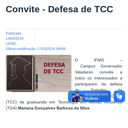
Convite - Defesa de TCC
publicado
:
14/03/2018
12h00
,
última modificação
:
17/03/2018 18h00
O IFMG –
Campus
Governador
Valadares convida a
todos os interessados a
participarem da defesa
do Trabalho de
Conclusão de Curso
(TCC) da graduanda em Tecnologia em Gestão Ambiental
(TGA)
Mariana Gonçalves Barbosa da Silva
.