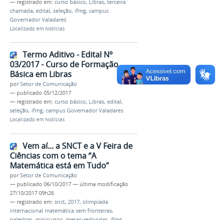
— registrado em:
curso básico
,
Libras
,
terceira
chamada
,
edital
,
seleção
,
ifmg
,
campus
Governador Valadares
Localizado em
Notícias
Termo Aditivo - Edital Nº
03/2017 - Curso de Formação
Básica em Libras
por
Setor de Comunicação
—
publicado
05/12/2017
— registrado em:
curso básico
,
Libras
,
edital
,
seleção
,
ifmg
,
campus Governador Valadares
Localizado em
Notícias
Vem aí... a SNCT e a V Feira de
Ciências com o tema “A
Matemática está em Tudo”
por
Setor de Comunicação
—
publicado
06/10/2017
—
última modificação
27/10/2017 09h26
— registrado em:
snct
,
2017
,
olimpíada
internacional matemática sem fronteiras
,
palestras
,
minicursos
,
mesas-redondas
,
ifmg
,