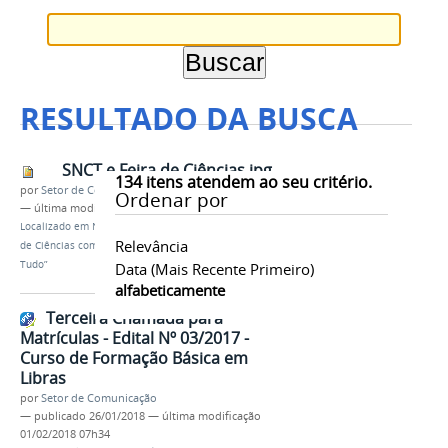
RESULTADO DA BUSCA
SNCT e Feira de Ciências.jpg
134
itens atendem ao seu critério.
por
Setor de Comunicação
Ordenar por
—
última modificação
21/10/2017 10h06
Localizado em
Notícias
/
Vem aí... a SNCT e a V Feira
Relevância
de Ciências com o tema “A Matemática está em
Tudo”
Data (mais Recente Primeiro)
alfabeticamente
Terceira Chamada para
Matrículas - Edital Nº 03/2017 -
Curso de Formação Básica em
Libras
por
Setor de Comunicação
—
publicado
26/01/2018
—
última modificação
01/02/2018 07h34