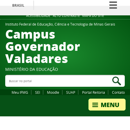
BRASIL
Simplifique!
ACESSIBILIDADE
ALTO CONTRASTE
MAPA DO SITE
Comunica BR
Instituto Federal de Educação, Ciência e Tecnologia de Minas Gerais
Campus
Participe
Governador
Acesso à informação
Valadares
Legislação
Canais
MINISTÉRIO DA EDUCAÇÃO
Buscar no portal
Bus
Meu IFMG
SEI
Moodle
SUAP
Portal Reitoria
Contato