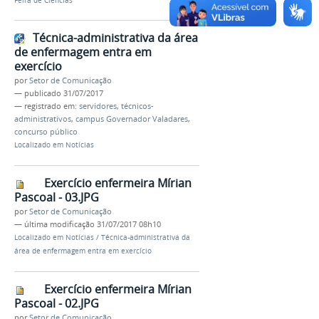
Feira de Ciências
Técnica-administrativa da área
de enfermagem entra em
exercício
por
Setor de Comunicação
—
publicado
31/07/2017
— registrado em:
servidores
,
técnicos-
administrativos
,
campus Governador Valadares
,
concurso público
Localizado em
Notícias
Exercício enfermeira Mírian
Pascoal - 03.JPG
por
Setor de Comunicação
—
última modificação
31/07/2017 08h10
Localizado em
Notícias
/
Técnica-administrativa da
área de enfermagem entra em exercício
Exercício enfermeira Mírian
Pascoal - 02.JPG
por
Setor de Comunicação