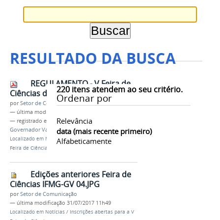
RESULTADO DA BUSCA
REGULAMENTO - V Feira de
220
itens atendem ao seu critério.
Ciências do IFMG-GV
Ordenar por
por
Setor de Comunicação
—
última modificação
31/07/2017 11h52
Relevância
— registrado em:
feira de ciências
,
ifmg
,
campus
Governador Valadares
data (mais recente primeiro)
,
pesquisa
,
alunos
Localizado em
Notícias
/
Inscrições abertas para a V
Alfabeticamente
Feira de Ciências
Edições anteriores Feira de
Ciências IFMG-GV 04.JPG
por
Setor de Comunicação
—
última modificação
31/07/2017 11h49
Localizado em
Notícias
/
Inscrições abertas para a V