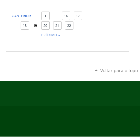
« ANTERIOR
1
...
16
17
18
19
20
21
22
PRÓXIMO »
Voltar para o topo