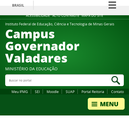
BRASIL
Simplifique!
ACESSIBILIDADE
ALTO CONTRASTE
MAPA DO SITE
Comunica BR
Instituto Federal de Educação, Ciência e Tecnologia de Minas Gerais
Campus
Participe
Governador
Acesso à informação
Valadares
Legislação
Canais
MINISTÉRIO DA EDUCAÇÃO
Buscar no portal
Bus
Meu IFMG
SEI
Moodle
SUAP
Portal Reitoria
Contato